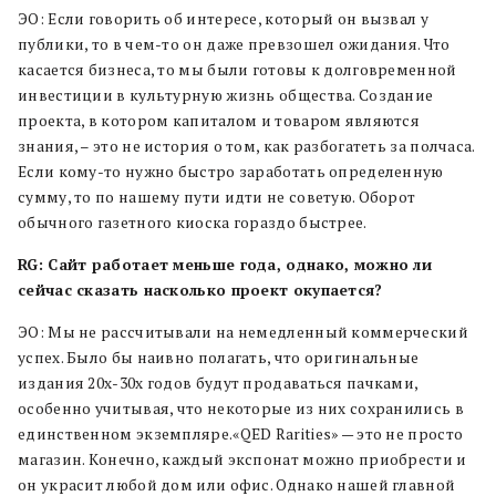
ЭО: Если говорить об интересе, который он вызвал у
публики, то в чем-то он даже превзошел ожидания. Что
касается бизнеса, то мы были готовы к долговременной
инвестиции в культурную жизнь общества. Создание
проекта, в котором капиталом и товаром являются
знания, – это не история о том, как разбогатеть за полчаса.
Если кому-то нужно быстро заработать определенную
сумму, то по нашему пути идти не советую. Оборот
обычного газетного киоска гораздо быстрее.
RG: Cайт работает меньше года, однако, можно ли
сейчас сказать насколько проект окупается?
ЭО: Мы не рассчитывали на немедленный коммерческий
успех. Было бы наивно полагать, что оригинальные
издания 20х-30х годов будут продаваться пачками,
особенно учитывая, что некоторые из них сохранились в
единственном экземпляре.«QED Rarities» — это не просто
магазин. Конечно, каждый экспонат можно приобрести и
он украсит любой дом или офис. Однако нашей главной