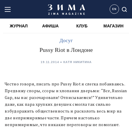
EN
ЖУРНАЛ
АФИША
КЛУБ
МАГАЗИН
Досуг
Pussy Riot в Лондоне
19.11.2014
КАТЯ НИКИТИНА
Честно говоря, писать про Pussy Riot я слегка побаиваюсь.
Предвижу споры, ссоры и хлопания дверьми: “Все, Russian
Gap, вы нас разочаровали! Отписываемся!” Удивительно
даже, как пара хрупких девушек смогла так сильно
взбудоражить общественность и расколоть весь мир на
две непримиримые части. Причем настолько
непримиримые, что никакие переговоры не помогают.