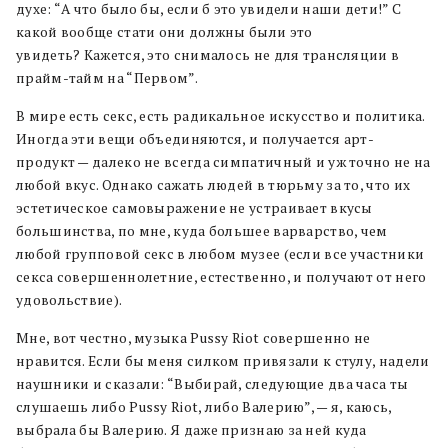
духе: “А что было бы, если б это увидели наши дети!” С
какой вообще стати они должны были это
увидеть? Кажется, это снималось не для трансляции в
прайм-тайм на “Первом”.
В мире есть секс, есть радикальное искусство и политика.
Иногда эти вещи объединяются, и получается арт-
продукт — далеко не всегда симпатичный и уж точно не на
любой вкус. Однако сажать людей в тюрьму за то, что их
эстетическое самовыражение не устраивает вкусы
большинства, по мне, куда большее варварство, чем
любой групповой секс в любом музее (если все участники
секса совершеннолетние, естественно, и получают от него
удовольствие).
Мне, вот честно, музыка Pussy Riot совершенно не
нравится. Если бы меня силком привязали к стулу, надели
наушники и сказали: “Выбирай, следующие два часа ты
слушаешь либо Pussy Riot, либо Валерию”, — я, каюсь,
выбрала бы Валерию. Я даже признаю за ней куда