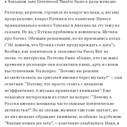
в большом зале Greenwood Theatre было в разы меньше.
Разговор, впрочем, строился не вокруг музыки, а, весьма
предсказуемо, вокруг Путина и его политики. Ничего
принципиально нового Толокно и Алехина на эту тему не
сказали. Ну да, у Путина проблемы и комплексы. Шутили
про ботокс. Обещали революцию, но не признались когда
(“Не думаем, что Путина стоит предупреждать о дате”).
Вообще, как политологи и экономисты Pussy Riot не
очень-то интересны. Поэтому было обидно, что так мало
времени в разговоре они посвятили панку, арту и своим
выступлениям. На вопрос: “Почему вы решили
воздействовать на зрителей именно через музыку?” — они
ответили: “Потому, что просто стоять с плакатом
неэффективно. А музыка привлекает внимание”. Еще
показался интересным их ответ на вопрос: “Почему в
России именно женщины часто главные политические
активистки?” По их словам, мужчин там тоже хватает, но
на них меньше обращают внимание, особенно за рубежом.
“Russian women are sexy”, — кокетливо улыбнулась Надя, и