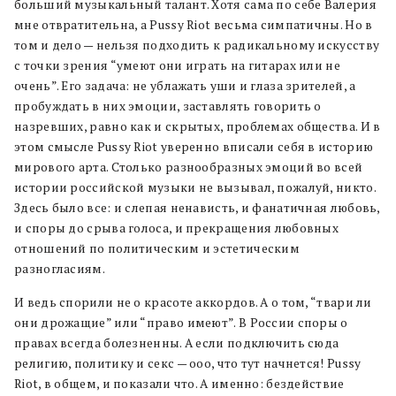
больший музыкальный талант. Хотя сама по себе Валерия
мне отвратительна, а Pussy Riot весьма симпатичны. Но в
том и дело — нельзя подходить к радикальному искусству
с точки зрения “умеют они играть на гитарах или не
очень”. Его задача: не ублажать уши и глаза зрителей, а
пробуждать в них эмоции, заставлять говорить о
назревших, равно как и скрытых, проблемах общества. И в
этом смысле Pussy Riot уверенно вписали себя в историю
мирового арта. Столько разнообразных эмоций во всей
истории российской музыки не вызывал, пожалуй, никто.
Здесь было все: и слепая ненависть, и фанатичная любовь,
и споры до срыва голоса, и прекращения любовных
отношений по политическим и эстетическим
разногласиям.
И ведь спорили не о красоте аккордов. А о том, “твари ли
они дрожащие” или “право имеют”. В России споры о
правах всегда болезненны. А если подключить сюда
религию, политику и секс — ооо, что тут начнется! Pussy
Riot, в общем, и показали что. А именно: бездействие