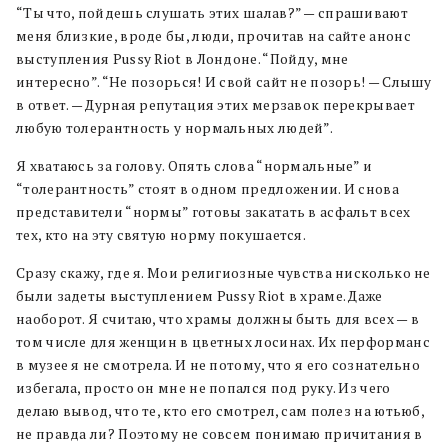
“Ты что, пойдешь слушать этих шалав?” — спрашивают
меня близкие, вроде бы, люди, прочитав на сайте анонс
выступления Pussy Riot в Лондоне. “Пойду, мне
интересно”. “Не позорься! И свой сайт не позорь! — Слышу
в ответ. — Дурная репутация этих мерзавок перекрывает
любую толерантность у нормальных людей”.
Я хватаюсь за голову. Опять слова “нормальные” и
“толерантность” стоят в одном предложении. И снова
представители “нормы” готовы закатать в асфальт всех
тех, кто на эту святую норму покушается.
Сразу скажу, где я. Мои религиозные чувства нисколько не
были задеты выступлением Pussy Riot в храме. Даже
наоборот. Я считаю, что храмы должны быть для всех — в
том числе для женщин в цветных лосинах. Их перформанс
в музее я не смотрела. И не потому, что я его сознательно
избегала, просто он мне не попался под руку. Из чего
делаю вывод, что те, кто его смотрел, сам полез на ютьюб,
не правда ли? Поэтому не совсем понимаю причитания в