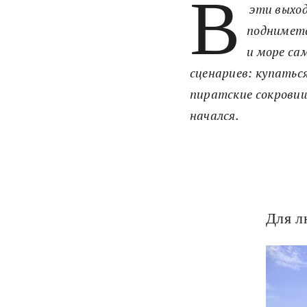
В
эти выход
подниметс
и море са
сценариев: купатьс
пиратские сокровища
начался.
Для л