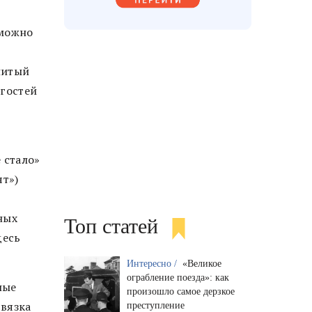
 можно
нитый
 гостей
 стало»
ят»)
ных
Топ статей
десь
Интересно /
«Великое
ограбление поезда»: как
ные
произошло самое дерзкое
связка
преступление