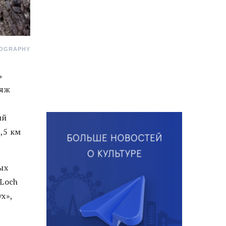
TOGRAPHY
ь
ляж
ий
,5 км
ых
 Loch
х»,