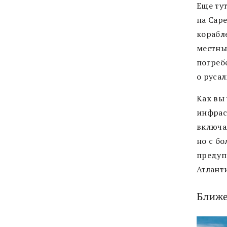
Еще ту
на Cape
корабл
местны
погреб
о русал
Как вы
инфраст
включая
но с б
предуп
Атлант
Ближе