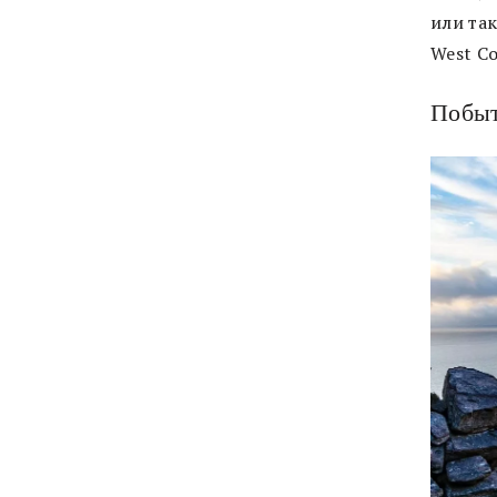
или та
West Co
Побыт