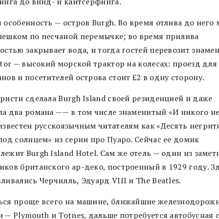
инга до винд- и кайтсёрфинга.
 особенность — остров Burgh. Во время отлива до него
пешком по песчаной перемычке; во время прилива
ностью закрывает вода, и тогда гостей перевозит знаме
ctor — высокий морской трактор на колесах: проезд для
нов и посетителей острова стоит £2 в одну сторону.
ристи сделала Burgh Island своей резиденцией и даже
ла два романа —— в том числе знаменитый «И никого не
 известен русскоязычным читателям как «Десять негрит
под солнцем» из серии про Пуаро. Сейчас ее домик
ежит Burgh Island Hotel. Сам же отель — один из замет
иков британского ар-деко, построенный в 1929 году. З
ливались Черчилль, Эдуард VIII и The Beatles.
ься проще всего на машине, ближайшие железнодорож
 — Plymouth и Totnes, дальше потребуется автобусная 