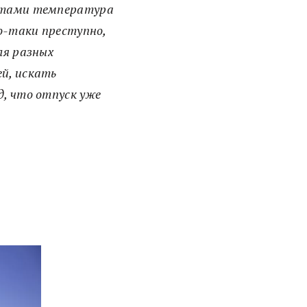
естами температура
мо-таки преступно,
ля разных
ей, искать
д, что отпуск уже