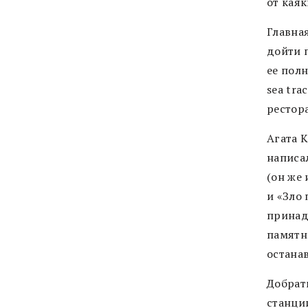
от каяк
Главная
дойти 
ее пол
sea tra
рестора
Агата К
написа
(он же
и «Зло 
принадл
памятн
останав
Добрат
станции