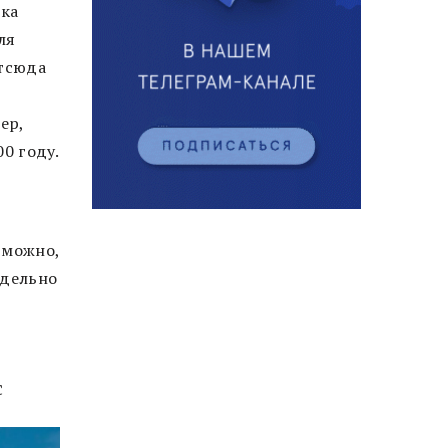
яка
ля
Отсюда
ер,
00 году.
 можно,
тдельно
с