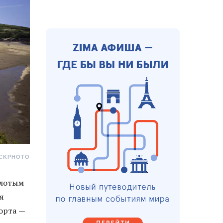
OCKPHOTO
олотым
ся
орта —