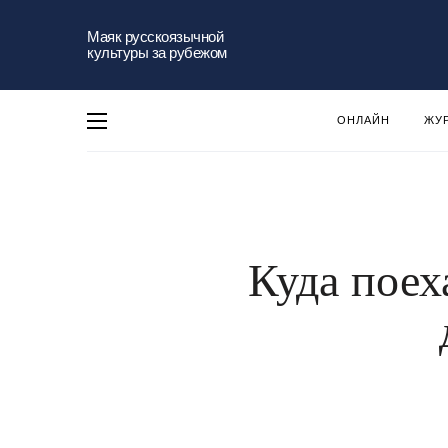
Маяк русскоязычной
культуры за рубежом
ОНЛАЙН
ЖУ
Куда поех