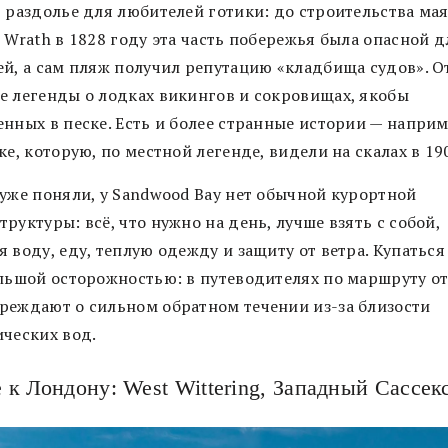
т раздолье для любителей готики: до строительства ма
 Wrath в 1828 году эта часть побережья была опасной д
ей, а сам пляж получил репутацию «кладбища судов». 
е легенды о лодках викингов и сокровищах, якобы
енных в песке. Есть и более странные истории — наприм
ке, которую, по местной легенде, видели на скалах в 19
 уже поняли, у Sandwood Bay нет обычной курортной
руктуры: всё, что нужно на день, лучше взять с собой,
 воду, еду, теплую одежду и защиту от ветра. Купаться
ольшой осторожностью: в путеводителях по маршруту о
реждают о сильном обратном течении из-за близости
ических вод.
 к Лондону: West Wittering, Западный Сассек