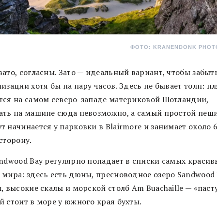
ФОТО: KRANENDONK PHO
ато, согласны. Зато — идеальный вариант, чтобы забыт
изации хотя бы на пару часов. Здесь не бывает толп: п
тся на самом северо-западе материковой Шотландии,
ать на машине сюда невозможно, а самый простой пеш
 начинается у парковки в Blairmore и занимает около 6
сторону.
andwood Bay регулярно попадает в списки самых красив
 мира: здесь есть дюны, пресноводное озеро Sandwood
, высокие скалы и морской столб Am Buachaille — «пасту
й стоит в море у южного края бухты.