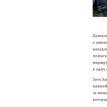
Далеков
о цивил
находи
подъех
маршрут
в одну 
Зато S
пляжей
за ними
которы