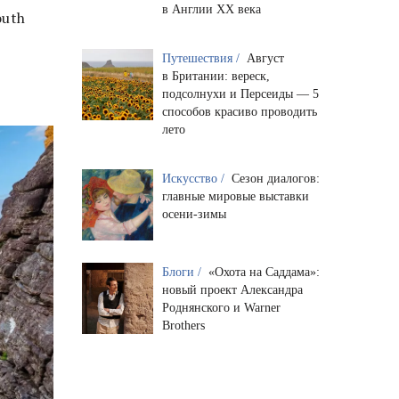
в Англии XX века
outh
Путешествия /
Август
в Британии: вереск,
подсолнухи и Персеиды — 5
способов красиво проводить
лето
Искусство /
Сезон диалогов:
главные мировые выставки
осени-зимы
Блоги /
«Охота на Саддама»:
новый проект Александра
Роднянского и Warner
Brothers