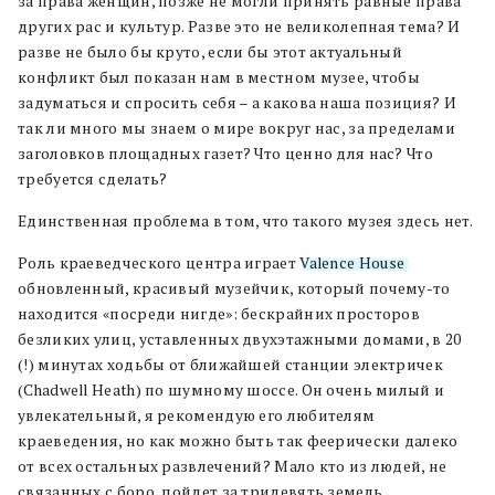
за права женщин, позже не могли принять равные права
других рас и культур. Разве это не великолепная тема? И
разве не было бы круто, если бы этот актуальный
конфликт был показан нам в местном музее, чтобы
задуматься и спросить себя – а какова наша позиция? И
так ли много мы знаем о мире вокруг нас, за пределами
заголовков площадных газет? Что ценно для нас? Что
требуется сделать?
Единственная проблема в том, что такого музея здесь нет.
Роль краеведческого центра играет
Valence House
,
обновленный, красивый музейчик, который почему-то
находится «посреди нигде»: бескрайних просторов
безликих улиц, уставленных двухэтажными домами, в 20
(!) минутах ходьбы от ближайшей станции электричек
(Chadwell Heath) по шумному шоссе. Он очень милый и
увлекательный, я рекомендую его любителям
краеведения, но как можно быть так феерически далеко
от всех остальных развлечений? Мало кто из людей, не
связанных с боро, пойдет за тридевять земель