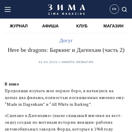
EN
ЖУРНАЛ
АФИША
КЛУБ
МАГАЗИН
Досуг
Here be dragons: Баркинг и Дагенхам (часть 2)
02.04.2015
НИКИТА НЕМЫГИН
В кино
Продолжая изучать мое первое боро, я наткнулся на
целых два фильма, полностью посвященных именно ему:
“Made in Dagenham” и “All White in Barking”.
«Сделано в Дагенхаме» (ныне слащавый мюзикл на вест-
энде) создан по мотивам истории женщин-рабочих
автомобильных заводов Форда, которые в 1968 году