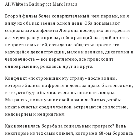
All White in Barking (c) Mark Isaacs
Второй фильм более содержательный, чем первый, но я
вижу их оба как звенья одной цепи. Оба показывают
социальные конфликты Лондона последних пятидесяти
лет через разную призму: ободряющий настрой против
непростых мыслей, созидание общества против его
кажущейся деконструкции, малое и великое, дихотомия и
человечность — все переплетено, все происходит
одновременно, рождаясь друг из друга.
Конфликт «построивших эту страну» после войны,
которые бились на фронте и дома за право быть людьми,
и тех, кто будто бы явился лишь пожинать плоды.
Мигранты, покинувшие свой дом и любимых, чтобы
искать счастья среди чужаков, встречаются со злостью,
недоверием и неприятием.
Как изменилась борьба за социальный прогресс? Ведь
некоторые из тех самых людей, которые в 68-ом боролись