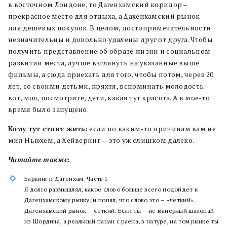
в восточном Лондоне, то Дагенхамский коридор –
прекрасное место для отдыха, а Дахенхамский рынок –
для дешевых покупок. В целом, достопримечательности
незначительны и довольно удалены друг от друга. Чтобы
получить представление об образе жизни и социальном
развитии места, лучше взглянуть на указанные выше
фильмы, а сюда приехать для того, чтобы потом, через 20
лет, со своими детьми, кряхтя, вспоминать молодость:
вот, мол, посмотрите, дети, какая тут красота. А в мое-то
время было запущено.
Кому тут стоит жить:
если по каким-то причинам вам не
мил Ньюхем, а Хейверинг — это уж слишком далеко.
Читайте также:
Баркинг и Дагенхам. Часть 1
Я долго размышлял, какое слово больше всего подойдет к
Дагенхамскому рынку, и понял, что слово это – «четкий».
Дагенхамский рынок – четкий. Если ты – не манерный шалопай
из Шордича, а реальный пацан с раена, в натуре, на том рынке ты