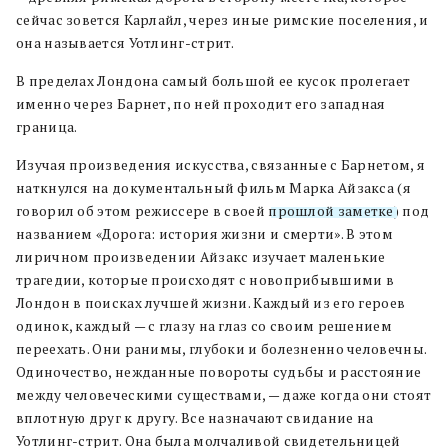
сейчас зовется Карлайл, через иные римские поселения, и
она называется Уотлинг-стрит.
В пределах Лондона самый большой ее кусок пролегает
именно через Барнет, по ней проходит его западная
граница.
Изучая произведения искусства, связанные с Барнетом, я
наткнулся на документальный фильм Марка Айзакса (я
говорил об этом режиссере в своей
прошлой заметке
) под
названием «Дорога: история жизни и смерти». В этом
лиричном произведении Айзакс изучает маленькие
трагедии, которые происходят с новоприбывшими в
Лондон в поисках лучшей жизни. Каждый из его героев
одинок, каждый — с глазу на глаз со своим решением
переехать. Они ранимы, глубоки и болезненно человечны.
Одиночество, нежданные повороты судьбы и расстояние
между человеческими существами, — даже когда они стоят
вплотную друг к другу. Все назначают свидание на
Уотлинг-стрит. Она была молчаливой свидетельницей