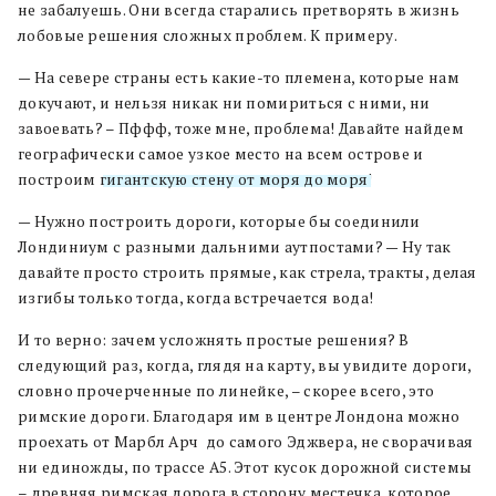
не забалуешь. Они всегда старались претворять в жизнь
лобовые решения сложных проблем. К примеру.
— На севере страны есть какие-то племена, которые нам
докучают, и нельзя никак ни помириться с ними, ни
завоевать? – Пффф, тоже мне, проблема! Давайте найдем
географически самое узкое место на всем острове и
построим
гигантскую стену от моря до моря
!
— Нужно построить дороги, которые бы соединили
Лондиниум с разными дальними аутпостами? — Ну так
давайте просто строить прямые, как стрела, тракты, делая
изгибы только тогда, когда встречается вода!
И то верно: зачем усложнять простые решения? В
следующий раз, когда, глядя на карту, вы увидите дороги,
словно прочерченные по линейке, – скорее всего, это
римские дороги. Благодаря им в центре Лондона можно
проехать от Марбл Арч до самого Эджвера, не сворачивая
ни единожды, по трассе А5. Этот кусок дорожной системы
– древняя римская дорога в сторону местечка, которое