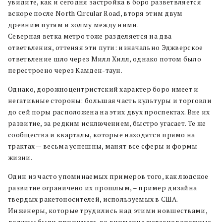
увидите, как и сегодня застройка в боро разветвляется
вскоре после North Circular Road, вторя этим двум
древним путям и холму между ними.
Северная ветка метро тоже разделяется на два
ответвления, оттеняя эти пути: изначально Эджверское
ответвление шло через Милл Хилл, однако потом было
перестроено через Камден-таун.
Однако, дорожноцентристский характер боро имеет и
негативные стороны: большая часть культуры и торговли
до сей поры расположена на этих двух проспектах. Вне их
развитие, за редким исключением, быстро угасает. Те же
сообщества и кварталы, которые находятся прямо на
трактах — весьма успешны, манят все сферы и формы
жизни.
Один из часто упоминаемых примеров того, как людское
развитие ограничено их прошлым, – пример дизайна
твердых ракетоносителей, используемых в США.
Инженеры, которые трудились над этими новшествами,