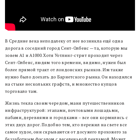
В Средние века неподалеку от нее возникла ещё одна
дорога в соседний город Сент-Олбенс — та, которую мы
зовем А1 и А1000. Хотя Уотлинг-стрит проходит через
Сент-Олбенс, людям того времени, видимо, нужен был
более прямой тракт от лондонских рынков. Им также
нужно было доехать до Барнетского рынка. Он находился
на стыке нескольких графств, и множество купцов
торговало там.
Жизнь текла своим чередом, маня путешественников
инфраструктурой: этапами, почтовыми лошадьми,
пабами, деревнями и городками – все они кормились с
этих двух дорог. Подобно тем, кто пережил на свете все
самое худое, они скрываются от досужего прохожего за
беззаботным фасадом с веселенькой рекламой. Может,