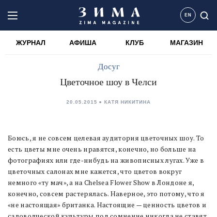
EN
ЖУРНАЛ
АФИША
КЛУБ
МАГАЗИН
Досуг
Цветочное шоу в Челси
20.05.2015
КАТЯ НИКИТИНА
Боюсь, я не совсем целевая аудитория цветочных шоу. То
есть цветы мне очень нравятся, конечно, но больше на
фотографиях или где-нибудь на живописных лугах. Уже в
цветочных салонах мне кажется, что цветов вокруг
немного «ту мач», а на Chelsea Flower Show в Лондоне я,
конечно, совсем растерялась. Наверное, это потому, что я
«не настоящая» британка. Настоящие — ценность цветов и
садоводческой культуры под сомнение никогда не ставят.