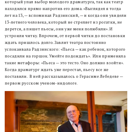
который упал выбор молодого драматурга, так как театр
находился прямо напротив его дома. «Выглядел я тогда
лет на 13, — вспоминал Радзинский, — и когда они увидели
13-летнего человека, который не стреляет из рогатки, не
дерется, а пишет пьесы, они уже меня полюбили». И
устроили читку. Впрочем, от первой читки до постановки
ждать пришлось долго. Завлит театра постоянно
успокаивала Радзинского: «Пьеса — как ребенок, которого
посадили на горшок. Умейте подождать». Или применяла
такие метафоры: «Пьеса — это тесто. Оно должно взойти».
Когда драматург ждать уже перестал, пьесу все же
поставили. В ней рассказывалось о Герасиме Лебедеве —
первом русском ученом-индологе.