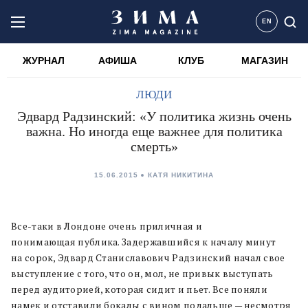
EN
ЖУРНАЛ
АФИША
КЛУБ
МАГАЗИН
ЛЮДИ
Эдвард Радзинский: «У политика жизнь очень
важна. Но иногда еще важнее для политика
смерть»
15.06.2015
КАТЯ НИКИТИНА
Все-таки в Лондоне очень приличная и
понимающая публика. Задержавшийся к началу минут
на сорок, Эдвард Станиславович Радзинский начал свое
выступление с того, что он, мол, не привык выступать
перед аудиторией, которая сидит и пьет. Все поняли
намек и отставили бокалы с вином подальше — несмотря