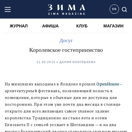
EN
ЖУРНАЛ
АФИША
КЛУБ
МАГАЗИН
Досуг
Королевское гостеприимство
21.09.2015
ДАРИЯ КОНУРБАЕВА
На минувших выходных в Лондоне прошел
OpenHouse
–
архитектурный фестиваль, позволяющий попасть в
помещения, которые в обычные дни не доступны для
посторонних. При этом уже почти два месяца в столице
открыто для всех желающих самое главное здание
королевства. Традиционно на стыке лета и осени
Елизавета II с семьей уезжает в Шотландию — и на два
месяца Букингемский дворец становится главным музеем