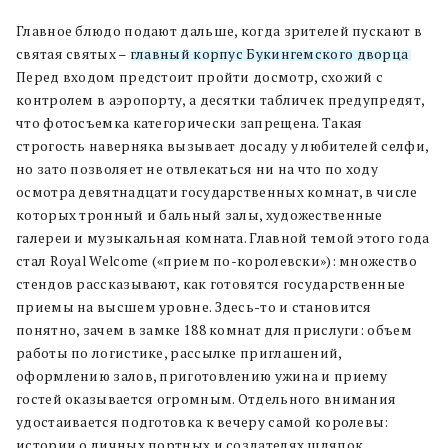
Главное блюдо подают дальше, когда зрителей пускают в
святая святых –
главный корпус Букингемского дворца
.
Перед входом предстоит пройти досмотр, схожий с
контролем в аэропорту, а десятки табличек предупредят,
что фотосъемка категорически запрещена. Такая
строгость наверняка вызывает досаду у любителей селфи,
но зато позволяет не отвлекаться ни на что по ходу
осмотра девятнадцати государственных комнат, в числе
которых тронный и бальный залы, художественные
галереи и музыкальная комната. Главной темой этого года
стал Royal Welcome («прием по-королевски»): множество
стендов рассказывают, как готовятся государственные
приемы на высшем уровне. Здесь-то и становится
понятно, зачем в замке 188 комнат для прислуги: объем
работы по логистике, рассылке приглашений,
оформлению залов, приготовлению ужина и приему
гостей оказывается огромным. Отдельного внимания
удостаивается подготовка к вечеру самой королевы:
истории о личных портных и создателях шляпок