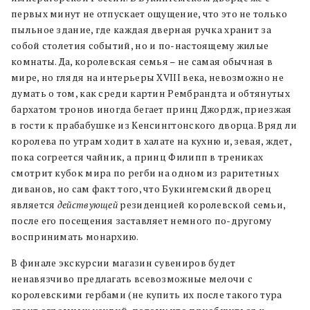
первых минут не отпускает ощущение, что это не только
пыльное здание, где каждая дверная ручка хранит за
собой столетия событий, но и по-настоящему жилые
комнаты. Да, королевская семья – не самая обычная в
мире, но глядя на интерьеры XVIII века, невозможно не
думать о том, как среди картин Рембрандта и обтянутых
бархатом тронов иногда бегает принц Джордж, приезжая
в гости к прабабушке из Кенсингтонского дворца. Вряд ли
королева по утрам ходит в халате на кухню и, зевая, ждет,
пока согреется чайник, а принц Филипп в трениках
смотрит кубок мира по регби на одном из раритетных
диванов, но сам факт того, что Букингемский дворец
является
действующей
резиденцией королевской семьи,
после его посещения заставляет немного по-другому
воспринимать монархию.
В финале экскурсии магазин сувениров будет
ненавязчиво предлагать всевозможные мелочи с
королевскими гербами (не купить их после такого тура