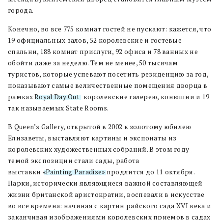
города.
Конечно, во все 775 комнат гостей не пускают: кажется, что
19 официальных залов, 52 королевские и гостевые
спальни, 188 комнат прислуги, 92 офиса и 78 ванных не
обойти даже за неделю. Тем не менее, 50 тысячам
туристов, которые успевают посетить резиденцию за год,
показывают самые величественные помещения дворца в
рамках
Royal Day Out
: королевские галерею, конюшни и 19
так называемых State Rooms.
В Queen’s Gallery, открытой в 2002 к золотому юбилею
Елизаветы, выставляют картины и экспонаты из
королевских художественных собраний. В этом году
темой экспозиции стали сады, работа
выставки
«Painting Paradise»
продлится до 11 октября.
Парки, исторически являющиеся важной составляющей
жизни британской аристократии, воспевали в искусстве
во все времена: начиная с картин райского сада XVI века и
заканчивая изображениями королевских приемов в садах