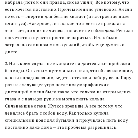
набрала (потом они правда, снова ушли). Все потому, что
есть хочется постоянно. Причем имннно углеводов. А если
не есть — энергии для бега не хватает (и настроение ниже
плинтуса). Наверное, есть какие-то золотые правила на
этот счет, но я их не читала, а значит не соблюдала. Решила
насчет этого пункта просто не париться. И так было
затрачено слишком много усилий, чтобы еще думать о
диете.
2. Ни в коем случае не выходите на длительные пробежки
без воды. Опытным путем я выяснила, что обезвоживание,
как ни парадоксально, ведет к отекам и набору веса. Пару
раз на следующее утро после полумарафонских
дистанций у меня было такое, что толком не открывались
глаза, а с пальцев рук я не могла снять кольца.
Сильнейшие отеки. Жуткое зрелище. А все потому, что
ленилась брать с собой воду. Как только купила
специальный пояс для бутылки и приучилась пить воду
постоянно даже дома — эта проблема разрешилась.