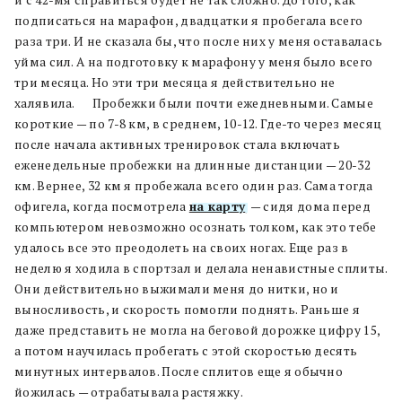
подписаться на марафон, двадцатки я пробегала всего
раза три. И не сказала бы, что после них у меня оставалась
уйма сил. А на подготовку к марафону у меня было всего
три месяца. Но эти три месяца я действительно не
халявила. Пробежки были почти ежедневными. Самые
короткие — по 7-8 км, в среднем, 10-12. Где-то через месяц
после начала активных тренировок стала включать
еженедельные пробежки на длинные дистанции — 20-32
км. Вернее, 32 км я пробежала всего один раз. Сама тогда
офигела, когда посмотрела
на карту
, — сидя дома перед
компьютером невозможно осознать толком, как это тебе
удалось все это преодолеть на своих ногах. Еще раз в
неделю я ходила в спортзал и делала ненавистные сплиты.
Они действительно выжимали меня до нитки, но и
выносливость, и скорость помогли поднять. Раньше я
даже представить не могла на беговой дорожке цифру 15,
а потом научилась пробегать с этой скоростью десять
минутных интервалов. После сплитов еще я обычно
йожилась — отрабатывала растяжку.