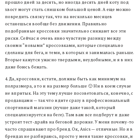
прошло дней за десять, но иногда десять дней коту под
хвост могут стать слишком большой ценой. А еще можно
повредить связку так, что на несколько месяцев
останешься вообще без движения. Правильно
подобранные кроссовки значительно снижают все эти
риски. Сейчас я очень явно чувствую разницу между
своими “новыми” кроссовками, которые специально
сделаны для бега, и теми, в которых я занималась раньше.
Вторые кажутся ужасно твердыми, неудобными, и я в них
даже боюсь бежать.
4. Да, кроссовки, кстати, должны быть как минимум на
полразмера, а то и на размер больше 🙂 Ни в коем случае
не впритык. На эту тему лучше посоветоваться, конечно, с
продавцами — так что идите сразу в профессиональный
спортивный магазин (лучше даже такой, который
специализируется на беге). Там вам все подберут и даже
устроят тест-драйв на беговой дорожке. У меня почему-то
часто спрашивают про бренд. Ок, Asics — отличные. Но я в
брендах не разбираюсь, просто у меня такие кроссовки, и