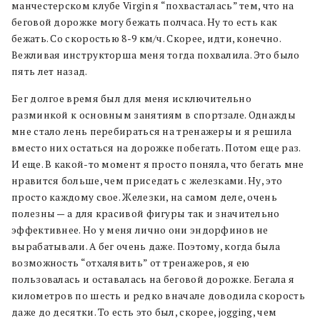
манчестерском клубе Virgin я “похвасталась” тем, что на
беговой дорожке могу бежать полчаса. Ну то есть как
бежать. Со скоростью 8-9 км/ч. Скорее, идти, конечно.
Вежливая инструкторша меня тогда похвалила. Это было
пять лет назад.
Бег долгое время был для меня исключительно
разминкой к основным занятиям в спортзале. Однажды
мне стало лень перебираться на тренажеры и я решила
вместо них остаться на дорожке побегать. Потом еще раз.
И еще. В какой-то момент я просто поняла, что бегать мне
нравится больше, чем приседать с железками. Ну, это
просто каждому свое. Железки, на самом деле, очень
полезны — а для красивой фигуры так и значительно
эффективнее. Но у меня лично они эндорфинов не
вырабатывали. А бег очень даже. Поэтому, когда была
возможность “отхалявить” от тренажеров, я ею
пользовалась и оставалась на беговой дорожке. Бегала я
километров по шесть и редко вначале доводила скорость
даже до десятки. То есть это был, скорее, jogging, чем