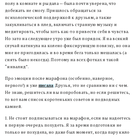
полу в комнате и рыдала — была почти уверена, что
добежать не смогу. Пришлось обращаться за
психологической поддержкой к друзьям, а также
закукливаться в плед, включать странную музыку и
медитировть, чтобы хоть как-то привести себя в чувства.
Но зато на следующее утро уже был порядок. Я на всякий
случай натянула на колено фиксирующую повязку, но она
мне не пригодилась и во время бега только мешалась (а
снять было некогда). Поэтому на всех фотках я такой
“инвалид”.
Про эмоции после марафона (особенно, наверное,
первого!) я уже
писала
. Друзья, это не сравнимо ни с чем.
Не знаю, решитесь ли вы попробовать, но если решитесь,
то вот вам список коротеньких советов и подводных
камней.
1. Не стоит подписываться на марафон, если вы надеетесь
в первую очередь похудеть. Я за время подготовки не
только не похудела, но даже был момент, когда пару кило