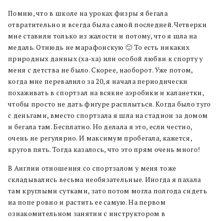
Помню, что в школе на уроках физры я бегала
отвратительно и всегда была самой последней. Четверки
мне ставили только из жалости и потому, что я шла на
медаль. Отнюдь не марафонскую 🙂 То есть никаких
природных данных (ха-ха) или особой любви к спорту у
меня с детства не было. Скорее, наоборот. Уже потом,
когда мне перевалило за 20, я начала периодически
похаживать в спортзал на всякие аэробики и каланетки,
чтобы просто не дать фигуре расплыться. Когда было туго
с деньгами, вместо спортзала я шла на стадион за домом
и бегала там. Бесплатно. Но делала я это, если честно,
очень не регулярно. И максимум пробегала, кажется,
кругов пять. Тогда казалось, что это прям очень много!
В Англии отношения со спортзалом у меня тоже
складывались весьма необязательные. Иногда я пахала
там круглыми сутками, зато потом могла полгода сидеть
на попе ровно и растить ее самую. На первом
ознакомительном занятии с инструктором в