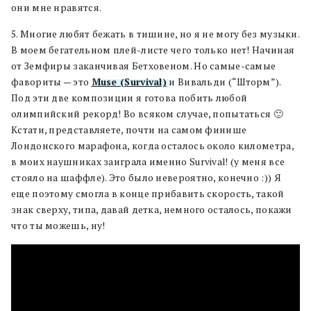
они мне нравятся.
5. Многие любят бежать в тишине, но я не могу без музыки.
В моем бегательном плей-листе чего только нет! Начиная
от Земфиры заканчивая Бетховеном. Но самые-самые
фавориты — это
Muse (Survival)
и Вивальди (“Шторм”).
Под эти две композиции я готова побить любой
олимпийский рекорд! Во всяком случае, попытаться 🙂
Кстати, представляете, почти на самом финише
Лондонского марафона, когда осталось около километра,
в моих наушниках заиграла именно Survival! (у меня все
стояло на шаффле). Это было невероятно, конечно :)) Я
еще поэтому смогла в конце прибавить скорость, такой
знак сверху, типа, давай детка, немного осталось, покажи
что ты можешь, ну!