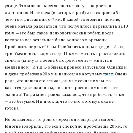
улице. Это мне позволяло знать точную скорость и
дистанцию. Начинала (в который раз!) я со скорости 9 с
чем-то и дистанции 6-7 км. В какой-то момент, помню,
очень начала радоваться, что получилось перевалить за 10
км/ч — это был такой психологический рубеж, после
которого все остальное было вопросом времени.
Пробежать первые 10 км. Прибавить к ним еще два. И еще
три. Увеличить скорость до 11 км/ч. Начать практиковать
сплиты (минута в очень быстром темпе — минута в
медленном). И т.д. В общем, процесс запустился. Однажды
я даже пробежала 20 км и написала на эту тему
пост
. Очень
рада, что нашла его сейчас, он мне сейчас в чем-то
кажется даже наивным, но я прекрасно помню все эти
эмоции! Тогда мне правда казалось, что пробежать 42 км
— это безумие. И я писала, что точно к этому пока не
готова.
Но оказалось, что ровно через год и марафон смогла.
Многие говорили, что если спокойно пробегаешь 20 км, то
и с 42-мя справиться будет не так сложно. До того, как