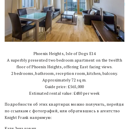
Phoenix Heights, Isle of Dogs E14
A superbly presented two bedroom apartment on the twelfth
floor of Phoenix Heights, offering East facing views.
2 bedrooms, bathroom, reception room, kitchen, balcony.
Approximately 72 sq m.
Guide price: £565,000
Estimated rental value: £480 per week
Подробности об этих квартирах можно получить, перейдя
по ссылкам с фотографий, или обратившись в агентство
Knight Frank напрямую:
Катя Зенькович,