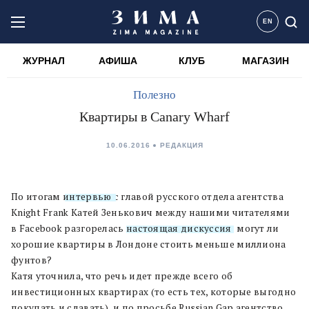
EN
ЖУРНАЛ
АФИША
КЛУБ
МАГАЗИН
Полезно
Квартиры в Canary Wharf
10.06.2016
РЕДАКЦИЯ
По итогам
интервью
с главой русского отдела агентства
Knight Frank Катей Зенькович между нашими читателями
в Facebook разгорелась
настоящая дискуссия
: могут ли
хорошие квартиры в Лондоне стоить меньше миллиона
фунтов?
Катя уточнила, что речь идет прежде всего об
инвестиционных квартирах (то есть тех, которые выгодно
покупать и сдавать), и по просьбе Russian Gap агентство