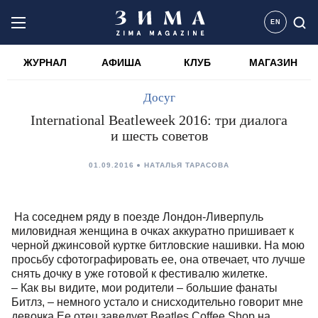
EN
ЖУРНАЛ
АФИША
КЛУБ
МАГАЗИН
Досуг
International Beatleweek 2016: три диалога
и шесть советов
01.09.2016
НАТАЛЬЯ ТАРАСОВА
На соседнем ряду в поезде Лондон-Ливерпуль
миловидная женщина в очках аккуратно пришивает к
черной джинсовой куртке битловские нашивки. На мою
просьбу сфотографировать ее, она отвечает, что лучше
снять дочку в уже готовой к фестивалю жилетке.
– Как вы видите, мои родители – большие фанаты
Битлз, – немного устало и снисходительно говорит мне
девочка.Ее отец заведует Beatles Coffee Shop на