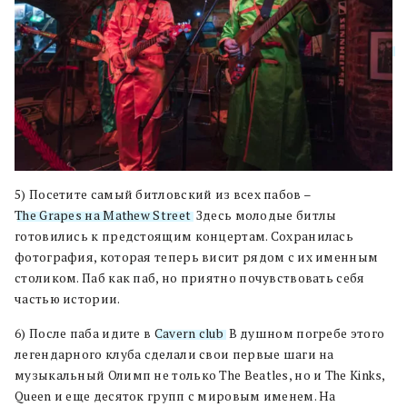
5) Посетите самый битловский из всех пабов –
The Grapes на Mathew Street
. Здесь молодые битлы
готовились к предстоящим концертам. Сохранилась
фотография, которая теперь висит рядом с их именным
столиком. Паб как паб, но приятно почувствовать себя
частью истории.
6) После паба идите в
Cavern club
. В душном погребе этого
легендарного клуба сделали свои первые шаги на
музыкальный Олимп не только The Beatles, но и The Kinks,
Queen и еще десяток групп с мировым именем. На