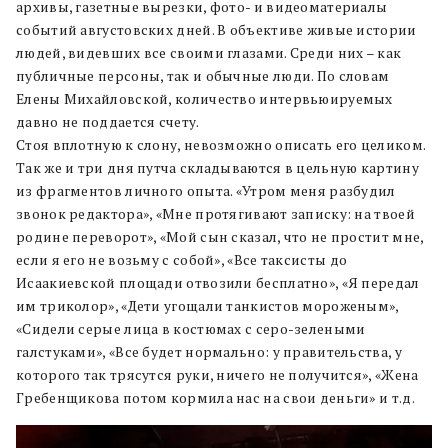
архивы, газетные вырезки, фото- и видеоматериалы
событий августовских дней. В объективе живые истории
людей, видевших все своими глазами. Среди них – как
публичные персоны, так и обычные люди. По словам
Елены Михайловской, количество интервьюируемых
давно не поддается счету.
Стоя вплотную к слону, невозможно описать его целиком.
Так же и три дня путча складываются в цельную картину
из фрагментов личного опыта. «Утром меня разбудил
звонок редактора», «Мне протягивают записку: на твоей
родине переворот», «Мой сын сказал, что не простит мне,
если я его не возьму с собой», «Все таксисты до
Исаакиевской площади отвозили бесплатно», «Я передал
им триколор», «Дети угощали танкистов мороженым»,
«Сидели серые лица в костюмах с серо-зелеными
галстуками», «Все будет нормально: у правительства, у
которого так трясутся руки, ничего не получится», «Жена
Гребенщикова потом кормила нас на свои деньги» и т.д.