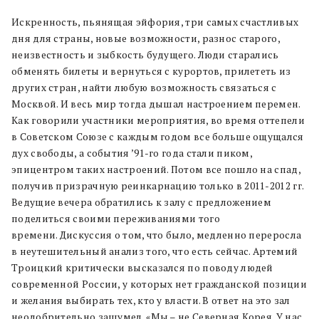
Искренность, пьянящая эйфория, три самых счастливых
дня для страны, новые возможности, разнос старого,
неизвестность и зыбкость будущего. Люди старались
обменять билеты и вернуться с курортов, прилететь из
других стран, найти любую возможность связаться с
Москвой. И весь мир тогда дышал настроением перемен.
Как говорили участники мероприятия, во время оттепели
в Советском Союзе с каждым годом все больше ощущался
дух свободы, а события ’91-го года стали пиком,
эпицентром таких настроений. Потом все пошло на спад,
получив призрачную реинкарнацию только в 2011-2012 гг.
Ведущие вечера обратились к залу с предложением
поделиться своими переживаниями того
времени. Дискуссия о том, что было, медленно переросла
в неутешительный анализ того, что есть сейчас. Артемий
Троицкий критически высказался по поводу людей
современной России, у которых нет гражданской позиции
и желания выбирать тех, кто у власти. В ответ на это зал
неодобрительно зашумел. «Мы – не Северная Корея. У нас