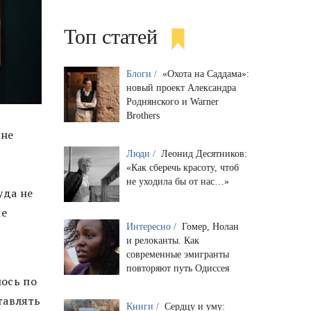
Топ статей
Блоги /
«Охота на Саддама»:
новый проект Александра
Роднянского и Warner
Brothers
 не
Люди /
Леонид Десятников:
«Как сберечь красоту, чтоб
о
не уходила бы от нас…»
уда не
же
Интересно /
Гомер, Нолан
и релоканты. Как
современные эмигранты
повторяют путь Одиссея
лось по
тавлять
Книги /
Сердцу и уму: