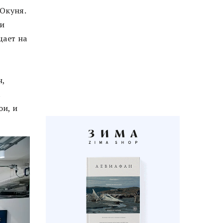
Окуня.
 и
щает на
н,
.
ои, и