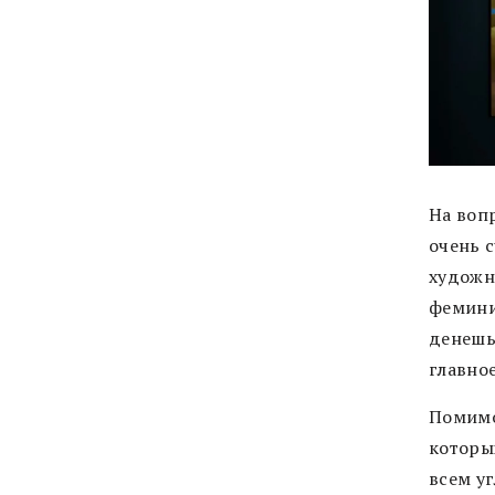
На воп
очень 
художн
фемини
денешьс
главное
Помимо
которых
всем уг