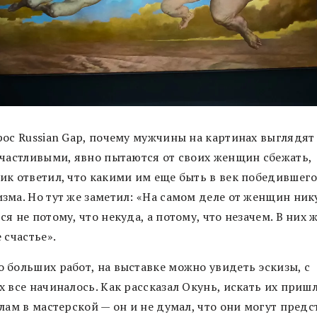
рос Russian Gap, почему мужчины на картинах выглядят
счастливыми, явно пытаются от своих женщин сбежать,
ик ответил, что какими им еще быть в век победившег
зма. Но тут же заметил: «На самом деле от женщин ник
я не потому, что некуда, а потому, что незачем. В них 
 счастье».
 больших работ, на выставке можно увидеть эскизы, с
 все начиналось. Как рассказал Окунь, искать их приш
лам в мастерской — он и не думал, что они могут предс