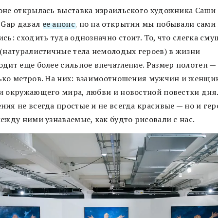
оне открылась выставка израильского художника Саши 
n Gap давал
ее анонс
, но на открытии мы побывали сами
сь: сходить туда однозначно стоит. То, что слегка сму
 (натуралистичные тела немолодых героев) в жизни
одит еще более сильное впечатление. Размер полотен —
ько метров. На них: взаимоотношения мужчин и женщи
и окружающего мира, любви и новостной повестки дня
ия не всегда простые и не всегда красивые — но и гер
ежду ними узнаваемые, как будто рисовали с нас.