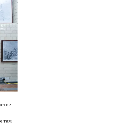
нстве
я там