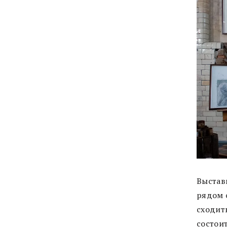
Выставк
рядом с
сходить
состоит