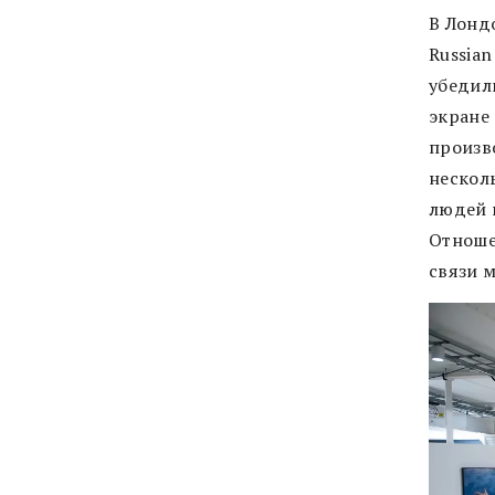
В Лонд
Russia
убедили
экране
произв
нескол
людей 
Отношен
связи м