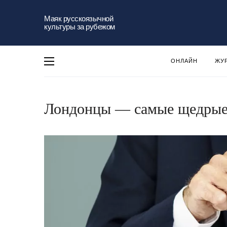
Маяк русскоязычной
культуры за рубежом
ОНЛАЙН
ЖУ
Лондонцы — самые щедрые 