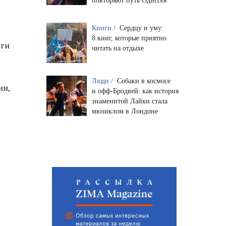
повторяют путь Одиссея
Книги /
Сердцу и уму:
8 книг, которые приятно
ьги
читать на отдыхе
Люди /
Собаки в космосе
ии,
и офф-Бродвей: как история
знаменитой Лайки стала
мюзиклом в Лондоне