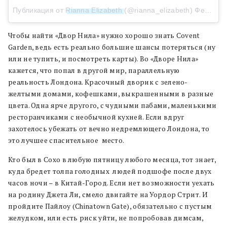
Публикация от
Rianna Elizabeth
(@rianna_elizabeth)
Фев 6, 2018 в 10:17 PST
Чтобы найти «Двор Нила» нужно хорошо знать Covent
Garden, ведь есть реально большие шансы потеряться (ну
или не тупить, и посмотреть карты). Во «Дворе Нила»
кажется, что попал в другой мир, параллельную
реальность Лондона. Красочный дворик с зелено-
желтыми домами, кофешками, выкрашенными в разные
цвета. Одна ярче другого, с чудными пабами, маленькими
ресторанчиками с необычной кухней. Если вдруг
захотелось убежать от вечно недремлющего Лондона, то
это лучшее спасительное место.
Кто был в Сохо в любую пятницу любого месяца, тот знает,
куда бредет толпа голодных людей подшофе после двух
часов ночи – в Китай-Город. Если нет возможности уехать
на родину Джета Ли, смело двигайте на Уордор Стрит. И
пройдите Пайлоу (Chinatown Gate), обязательно с пустым
желудком, или есть риск уйти, не попробовав димсам,