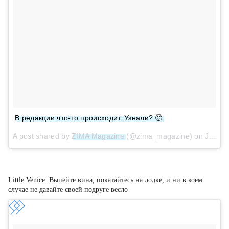
В редакции что-то происходит. Узнали? 🙂
A post shared by
ZIMA Magazine
(@zima_magazine) on
Jan 18, 2018 at 5:17am PST
Little Venice: Выпейте вина, покатайтесь на лодке, и ни в коем
случае не давайте своей подруге весло