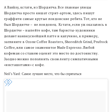
А Banksy, кстати, из Шордитча. Все главные улицы
Шордитча просто кишат стрит-артом, здесь пишут
граффити самые крутые лондонские ребята. Тот, кто не
был Шордитче – не лондонец. Кстати, если уж оказались в
Шордитче – выпейте кофе, там баристы-художники
делают наивкуснейший латте и капучино, к примеру,
загляните в Ozone Coffee Roasters, Shoreditch Grind, Prufrock
Coffee, или самое знаменитое Nude Espresso. Любой
кофеман со стажем оценит это место по достоинству.
Заодно можно пополнить свою ленту симпатичными
«инсташотами» с кофе.
Neil’s Yard: Самое лучшее место, что бы спрятаться