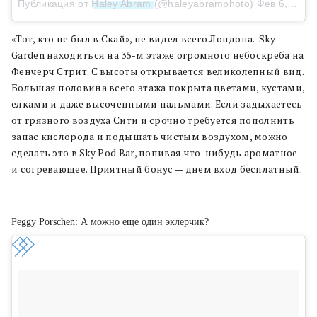
Публикация от
Haley Abram
(@haleyabramphoto)
Фев 6, 2018 в 1:12 PST
«Тот, кто не был в Скай», не видел всего Лондона. Sky
Garden находиться на 35-м этаже огромного небоскреба на
Фенчерч Стрит. С высоты открывается великолепный вид.
Большая половина всего этажа покрыта цветами, кустами,
елками и даже высоченными пальмами. Если задыхаетесь
от грязного воздуха Сити и срочно требуется пополнить
запас кислорода и подышать чистым воздухом, можно
сделать это в Sky Pod Bar, попивая что-нибудь ароматное
и согревающее. Приятный бонус — днем вход бесплатный.
Peggy Porschen: А можно еще один эклерчик?