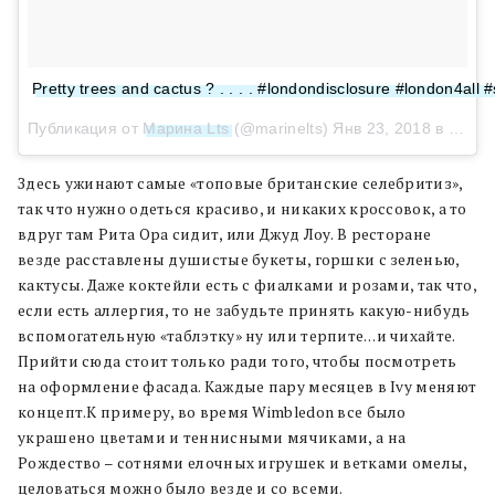
Pretty trees and cactus ? . . . . #londondisclosure #london4al
Публикация от
Марина Lts
(@marinelts)
Янв 23, 2018 в 2:13 PST
Здесь ужинают самые «топовые британские селебритиз»,
так что нужно одеться красиво, и никаких кроссовок, а то
вдруг там Рита Ора сидит, или Джуд Лоу. В ресторане
везде расставлены душистые букеты, горшки с зеленью,
кактусы. Даже коктейли есть с фиалками и розами, так что,
если есть аллергия, то не забудьте принять какую-нибудь
вспомогательную «таблэтку» ну или терпите…и чихайте.
Прийти сюда стоит только ради того, чтобы посмотреть
на оформление фасада. Каждые пару месяцев в Ivy меняют
концепт.К примеру, во время Wimbledon все было
украшено цветами и теннисными мячиками, а на
Рождество – сотнями елочных игрушек и ветками омелы,
целоваться можно было везде и со всеми.