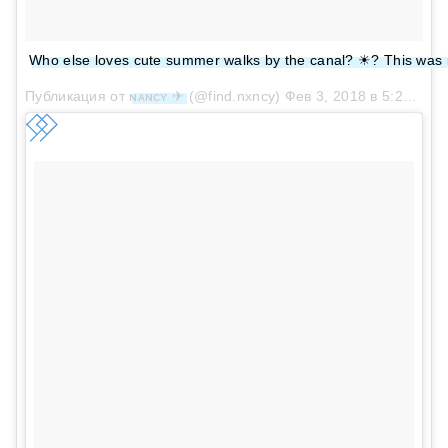
Who else loves cute summer walks by the canal? ☀? This was i
Публикация от
ɴᴀɴᴄʏ ✈
(@find.nxncy)
Фев 3, 2018 в 5:21 PST