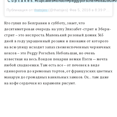
C u p c a k e s. #cupcakes#london#peggyporschen#beautiful
Публикация от
thatsjes
(@thatsjes)
Фев 5, 2018 в 8:39 PST
Кто гулял по Белгравии в субботу, знает, что
десятиметровая очередь на углу Элизабет-стрит и Эбери-
стрит – это неспроста. Маленький розовый домик 365
дней в году украшенный розами и пионами от которого
на всю улицу исходит запах свежеиспеченных черничных
кексов – это Peggy Porschen. Небольшая, но очень
известная на весь Лондон пекарня немки Пэгги — мечта
любой сладкоежки. Там есть все – от печенек в виде
единорогов до кремовых тортов, от французских цветных
макарун до громадных ванильных замков. Ох… там даже
на кофе сердечки из карамели рисуют.