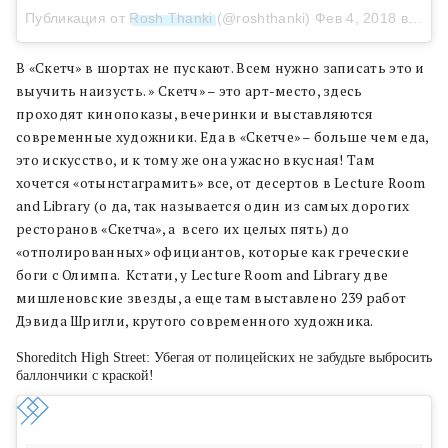
Публикация от
Rosh Thanki
(@roshthanki)
Фев 4, 2018 в 2:00 PST
В «Скетч» в шортах не пускают. Всем нужно записать это и
выучить наизусть. » Скетч» – это арт-место, здесь
проходят кинопоказы, вечеринки и выставляются
современные художники. Еда в «Скетче» – больше чем еда,
это искусство, и к тому же она ужасно вкусная! Там
хочется «отынстаграмить» все, от десертов в Lecture Room
and Library (о да, так называется один из самых дорогих
ресторанов «Скетча», а всего их целых пять) до
«отполированных» официантов, которые как греческие
боги с Олимпа. Кстати, у Lecture Room and Library две
мишленовские звезды, а еще там выставлено 239 работ
Дэвида Шригли, крутого современного художника.
Shoreditch High Street: Убегая от полицейских не забудьте выбросить
баллончики с краской!