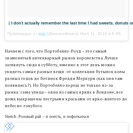
| I don’t actually remember the last time I had sweets, donuts o
Публикация от
e.y.
(@esraordinary)
Июл 11, 2015 в 6:08 PDT
Начнем с того, что Портобелло-Роуд – это самый
знаменитый антикварный рынок королевства. Лучше
заглянуть сюда в субботу, именно в этот день можно
увидеть самые разные вещи: от коллекции бутылок колы
разных годов до ботинок Фредди Меркури (как они там
появились?). Но Портобелло хорош не только из-за
рынка: сама улица – одна из самых ярких в Лондоне, все
дома выкрашены пестрыми красками от ярко-желтого до
небесно-голубого.
Sketch: Розовый рай – и поесть, и пофоткаться