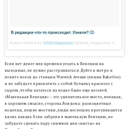
В редакции что-то происходит. Узнали? 🙂
A post shared by
ZIMA Magazine
(@zima_magazine) on
Jan 1
Если нет денег или времени уехать в Венецию на
выходные, не нужно расстраиваться. Дуйте в метро и
ловите поезд до станции Warwick Avenue (линия Bakerloo)
и не забудьте прихватить с собой бутылку красного с
сыром, чтобы кататься на лодке было еще веселей.
«Маленькая Венеция» – это удивительное место, ленивая,
в хорошем смысле, сторона Лондона: разноцветные
лодочки, пешие мостики, люди неспешно прогуливаются
вдоль канала. Если забрели в маленькую Венецию, не
забудьте сделать пару снимков для «инсты» на