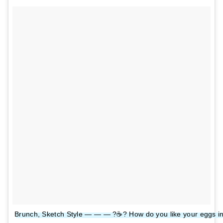
Brunch, Sketch Style — — — ?☕? How do you like your eggs in th