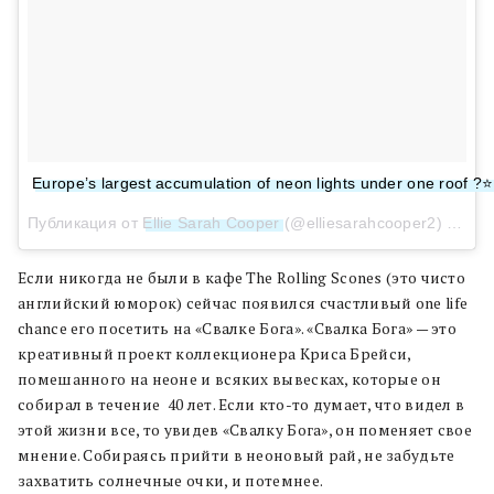
Europe’s largest accumulation of neon lights under one roof 
Публикация от
Ellie Sarah Cooper
(@elliesarahcooper2)
Фев 3
Если никогда не были в кафе The Rolling Scones (это чисто
английский юморок) сейчас появился счастливый one life
chance его посетить на «Свалке Бога». «Свалка Бога» — это
креативный проект коллекционера Криса Брейси,
помешанного на неоне и всяких вывесках, которые он
собирал в течение 40 лет. Если кто-то думает, что видел в
этой жизни все, то увидев «Свалку Бога», он поменяет свое
мнение. Собираясь прийти в неоновый рай, не забудьте
захватить солнечные очки, и потемнее.