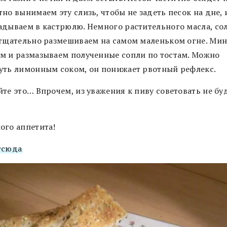
но вынимаем эту слизь, чтобы не задеть песок на дне, 
адываем в кастрюлю. Немного растительного масла, сол
 тщательно размешиваем на самом маленьком огне. Мину
м и размазываем полученные сопли по тостам. Можно
уть лимонным соком, он понижает рвотный рефлекс.
те это… Впрочем, из уважения к пиву советовать не бу
.
ого аппетита!
тсюда