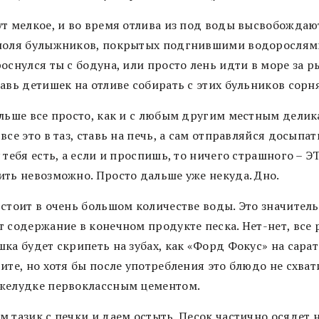
ут мелкое, и во время отлива из под воды высвобождаю
поля булыжников, покрытых подгнившими водорослями
оснулся ты с бодуна, или просто лень идти в море за р
авь детишек на отливе собирать с этих бульников сорн
альше все просто, как и с любым другим местным делик
все это в таз, ставь на печь, а сам отправляйся досыпат
 тебя есть, а если и проспишь, то ничего страшного – Э
ить невозможно. Просто дальше уже некуда. Дно.
 стоит в очень большом количестве воды. Это значител
т содержание в конечном продукте песка. Нет-нет, все 
ка будет скрипеть на зубах, как «Форд Фокус» на сара
ите, но хотя бы после употребления это блюдо не схват
желудке первоклассным цементом.
 тазик с печки и даем остыть. Песок частично осядет н