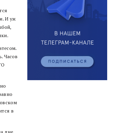
тся
. И уж
ыбой,
яки.
атесом.
ь. Часов
ТО
ьно
равно
товском
ится в
а дне.