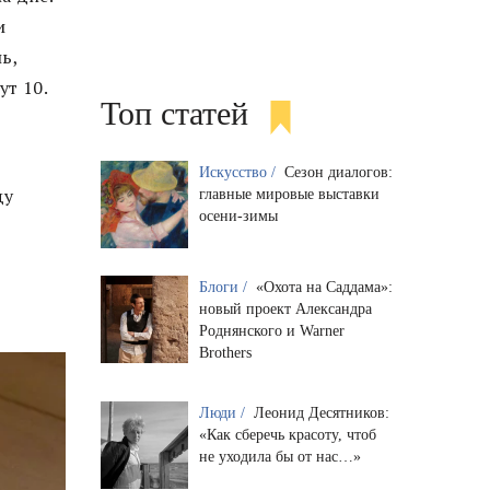
и
ь,
т 10.
Топ статей
Искусство /
Сезон диалогов:
ду
главные мировые выставки
осени-зимы
Блоги /
«Охота на Саддама»:
новый проект Александра
Роднянского и Warner
Brothers
Люди /
Леонид Десятников:
«Как сберечь красоту, чтоб
не уходила бы от нас…»