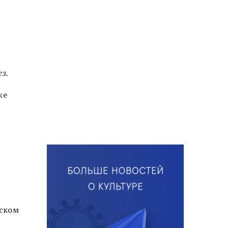
з.
же
рском