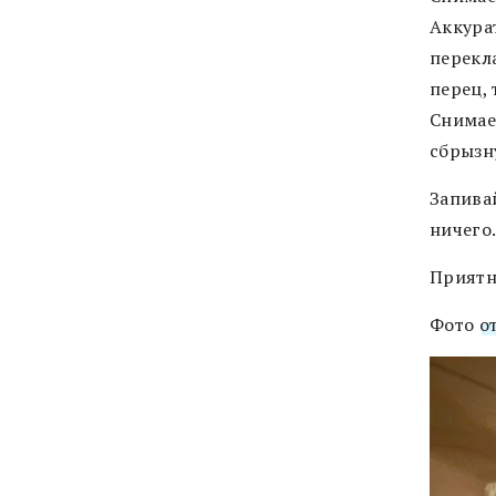
Аккурат
перекл
перец,
Снимае
сбрызн
Запивай
ничего
Приятн
Фото
о