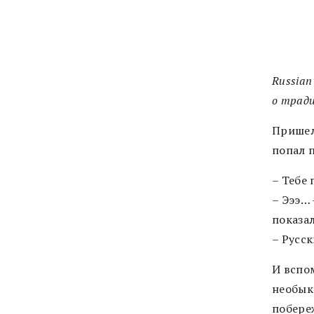
Russian
о тради
Пришел
попал 
– Тебе 
– Эээ… 
показа
– Русск
И вспо
необык
побере