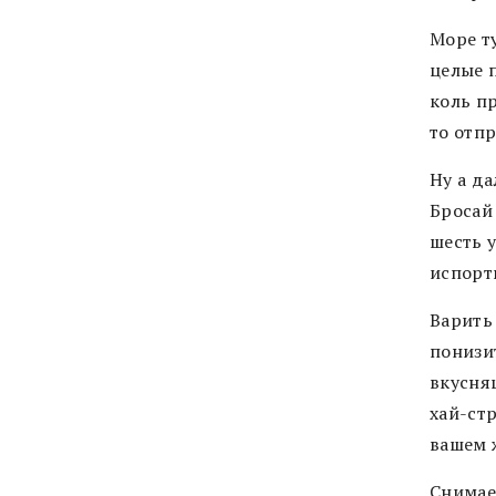
Море т
целые 
коль пр
то отпр
Ну а д
Бросай 
шесть у
испорт
Варить
понизи
вкусняш
хай-стр
вашем 
Снимаем