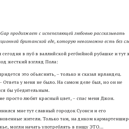
 Gap продолжает с испепеляющей любовью рассказывать
ционной британской еде, которую невозможно есть без сле
 сегодня в пуб в валлийской регбийной рубашке и тут 
под жесткий взгляд Пола:
придется это обьяснить, – только и сказал ирландец.
– Ответа у меня не было. На самом деле был, но он не
лся бы убедительным.
ие просто любят красный цвет, – спас меня Джон.
мнился мне тут славный городок Суонси и его
новенные жители. Только там, на диком кармартенши
жье, могли начать употреблять в пищу ЭТО…