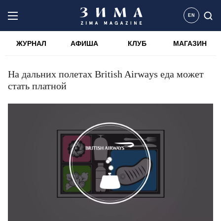
EN
ЖУРНАЛ
АФИША
КЛУБ
МАГАЗИН
На дальних полетах British Airways еда может
стать платной