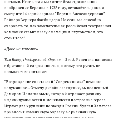
нотками. Итого, если вы хотите беллетризованное
изображение Берлина в 1928 году, оставайтесь дома и
смотрите 14 серий сериала “Берлин-Александерплац”
Райнера Вернера Фасбиндера. Но если вас способно
очаровать то, как замечательная российская театральная
компания ставит пьесу с немецким плутовством, это
стоит того”.
«Двое на качелях»
Том Викер, thestage.co.uk. Оценка — 3 из 5.
Рецензия написана
с британской сдержанностью, потому что ругать не
позволяет воспитание:
“Возрождение спектаклей “Современника” немного
надуманное… Отмечу дизайн освещения, выполненный
Дамиром Исмагиловым, который отражает разницу
индивидуальностей и меняющееся настроение героев…
Играют две крупнейшие звезды России. Чулпан Хаматова
привносит изменчивую окраску в оригинальную