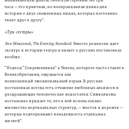
маниакальную фантастическую героиню. Но три
часа — это приятная, но неоправданная длина для
истории о двух сломленных людях, которых постоянно
тянет друг к другу”.
«Три сестры»
Энн Макелвой, The Evening Standard.
Вместо рецензии дает
экскурс в историю театра и пишет о русских постановках
вообще:
“Подход “Современника” к Чехову, которого часто ставят в
Великобритании, ощущается как
полноценный эмоциональный взрыв. В русских
постановках всегда есть отчаяние любовных альянсов и
раздражающие человеческие недостатки. Символизма
постановке придает то, что в ней использовано
множество вертикальных структур, — мостов и дорожек —
которые подчеркивают ненадежность отдельных
жизней”.