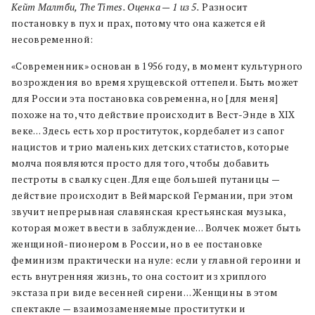
Кейт Малтби, The Times. Оценка — 1 из 5.
Разносит
постановку в пух и прах, потому что она кажется ей
несовременной:
«Современник» основан в 1956 году, в момент культурного
возрождения во время хрущевской оттепели. Быть может
для России эта постановка современна, но [для меня]
похоже на то, что действие происходит в Вест-Энде в XIX
веке… Здесь есть хор проституток, кордебалет из сапог
нацистов и трио маленьких детских статистов, которые
молча появляются просто для того, чтобы добавить
пестроты в свалку сцен. Для еще большей путаницы —
действие происходит в Веймарской Германии, при этом
звучит непрерывная славянская крестьянская музыка,
которая может ввести в заблуждение… Волчек может быть
женщиной-пионером в России, но в ее постановке
феминизм практически на нуле: если у главной героини и
есть внутренняя жизнь, то она состоит из хриплого
экстаза при виде весенней сирени… Женщины в этом
спектакле — взаимозаменяемые проститутки и