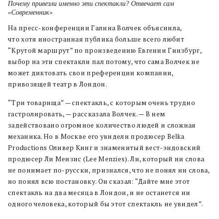
Почему привезли именно эти спектакли? Отвечает сам
«Современник»
На пресс-конференции Галина Волчек объяснила,
что хотя иностранная публика больше всего любит
“Крутой маршрут” по произведению Евгении Гинзбург,
выбор на эти спектакли пал потому, что сама Волчек не
может диктовать свои преференции компании,
привозящей театр в Лондон.
“Три товарища” — спектакль, с которым очень трудно
гастролировать, — рассказала Волчек. — В нем
задействовано огромное количество людей и сложная
механика. Но в Москве его увидели продюсер Belka
Productions Оливер Кинг и знаменитый вест-эндовский
продюсер Ли Мензис (Lee Menzies). Ли, который ни слова
не понимает по-русски, признался, что не понял ни слова,
но понял всю постановку. Он сказал: “Дайте мне этот
спектакль на два месяца в Лондон, и не останется ни
одного человека, который бы этот спектакль не увидел”.