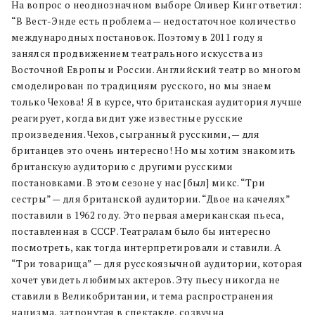
На вопрос о неоднозначном выборе Оливер Кинг ответил:
“В Вест-Энде есть проблема — недостаточное количество
международных постановок. Поэтому в 2011 году я
занялся продвижением театрального искусства из
Восточной Европы и России. Английский театр во многом
смоделирован по традициям русского, но мы знаем
только Чехова! Я в курсе, что британская аудитория лучше
реагирует, когда видит уже известные русские
произведения. Чехов, сыгранный русскими, — для
британцев это очень интересно! Но мы хотим знакомить
британскую аудиторию с другими русскими
постановками. В этом сезоне у нас [был] микс. “Три
сестры” — для британской аудитории. “Двое на качелях”
поставили в 1962 году. Это первая американская пьеса,
поставленная в СССР. Театралам было бы интересно
посмотреть, как тогда интерпретировали и ставили. А
“Три товарища” — для русскоязычной аудитории, которая
хочет увидеть любимых актеров. Эту пьесу никогда не
ставили в Великобритании, и тема распространения
нацизма, затронутая в спектакле, созвучна