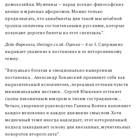
домохозяйки. Мужчины — парад псевдо-философских
клише и мрачных афоризмов. Можно только
предполагать, что авиабилеты для такой масштабной
труппы оплачены состоятельными русскими, которые
покупают дорогие билеты на этот спектакль”.
Дейв Фарньоли, thestage.co.uk. Оценка — 4 из 5.
Сдержанно
выражает уважение к постановке и ее неторопливому
темпу:
“Визуально богатая и эмоционально выверенная
постановка… Александр Хованский проявляет себя как
выразительный исполнитель, передавая оттенки чувств
минимальными жестами… Сергей Юшкевич оттеняет
сцены лаконичным юмором и тихим состраданием…
Четкое, уверенное руководство Галины Волчек наполняет
каждое мгновение и каждое движение смыслом. Хотя
медленный темп иногда надоедает, этот неторопливый
подход закладывает основу для внезапных, мучительных
поворотов второго акта”.