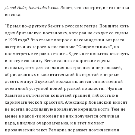
Дэвид Найс, theartsdesk.com. З
нает, что смотрит, и его оценка
высока:
“Время по-другому бежит в русском театре. Поищите хоть
одну британскую постановку, которая не сходит со сцены
с 1999 года? Это ставит вопрос о несовпадении возраста
актеров и их героев в постановке “Современника”, но
посмотреть все равно стоит… Здесь нет попыток втиснуть
в пьесу всю книгу. Бесчисленные короткие сцены
используются для создания настроения и персонажей,
обрисованных с восхитительной быстротой в первые
десять минут. Звуковой коллаж является единственной
очевидной уступкой новой русской пошлости… Чулпан
Хаматова отличается кошачьей грацией, гибкостью и
харизматической красотой. Александр Хованский вносит
не всегда подходящую вокальную неряшливость. Тем не
менее в какой-то момент из них получается отличная
пара, идиллия очаровательна, и в этот момент
прозаический текст Ремарка поражает поэтическими