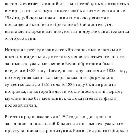
которая считается одной из самых свободных и открытых
в мире, «статья за мужеложество» была отменена лишь в
1957 году. Декриминализации гомосексуализма и
посвящена выставка в Британской библиотеке, где
выставлены архивные документы и другие свидетельства
этого события.
История преследования геев британскими властями в
кратком виде выглядите так: у
головная ответственность
за гомосексуальные связи в Великобритании была
введена в 1533 году. П
оследнюю пару казнили в 1835 году,
н
о смертная казнь как мера наказания формально
существовала до 1861 года. В
1885 году была принята
поправка, по которой власти могли посадить в тюрьму
мужчин даже без медицинских доказательств факта
половой связи.
Все это продолжалось до 1957 года, когда прошло
заседание специальной Комиссии по гомосексуальным
преступлениям и проституции. Комиссия долго собирала