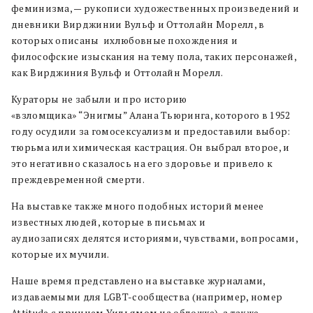
феминизма, — рукописи художественных произведений и
дневники Вирджинии Вульф и Оттолайн Морелл, в
которых описаны ихлюбовные похождения и
философские изыскания на тему пола, таких персонажей,
как Вирджиния Вульф и Оттолайн Морелл.
Кураторы не забыли и про историю
«взломщика» “Энигмы” Алана Тьюринга, которого в 1952
году осудили за гомосексуализм и предоставили выбор:
тюрьма или химическая кастрация. Он выбрал второе, и
это негативно сказалось на его здоровье и привело к
преждевременной смерти.
На выставке также много подобных историй менее
известных людей, которые в письмах и
аудиозаписях делятся историями, чувствами, вопросами,
которые их мучили.
Наше время представлено на выставке журналами,
издаваемыми для LGBT-сообщества (например, номер
Attitude с принцем Уильямом на обложке), а также