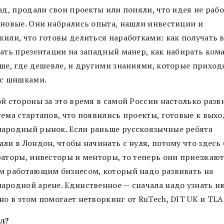
ад, продали свои проекты или поняли, что идея не рабо
 новые. Они набрались опыта, нашли инвестиции и
жили, что готовы делиться наработками: как получать 
лать презентации на западный манер, как набирать ком
чше, где дешевле, и другими знаниями, которые приход
 с шишками.
й стороны за это время в самой России настолько разв
ема стартапов, что появились проекты, готовые к выхо
ародный рынок. Если раньше русскоязычные ребята
ли в Лондон, чтобы начинать с нуля, потому что здесь
раторы, инвесторы и менторы, то теперь они приезжают
м работающим бизнесом, который надо развивать на
ародной арене. Единственное — сначала надо узнать н
о в этом помогает нетворкинг от RuTech, DIT UK и TLA 
л?