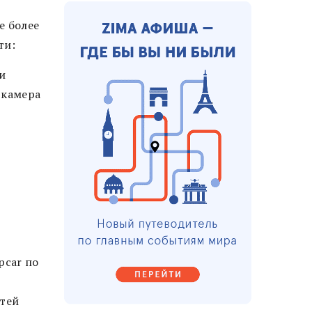
е более
ти:
и
 камера
pcar по
етей