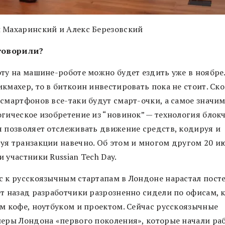
 Махаринский и Алекс Березовский
говорили?
оту на машине-роботе можно будет ездить уже в ноябре.
кмахер, то в биткоин инвестировать пока не стоит. Ск
 смартфонов все-таки будут смарт-очки, а самое значи
огическое изобретение из “новинок” — технология блок
я позволяет отслеживать движение средств, кодируя и
уя транзакции навечно. Об этом и многом другом 20 и
 участники Russian Tech Day.
с к русскоязычным стартапам в Лондоне нарастал пост
ет назад разработчики разрозненно сидели по офисам,
им кофе, ноутбуком и проектом. Сейчас русскоязычные
перы Лондона «первого поколения», которые начали раб