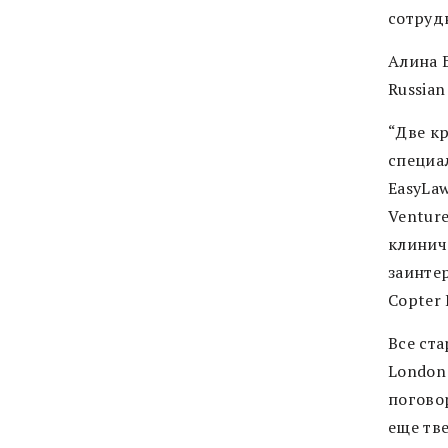
сотруд
Алина Б
Russian
“Две к
специа
EasyLa
Venture
клинич
заинте
Copter 
Все ст
London
погово
еще тв