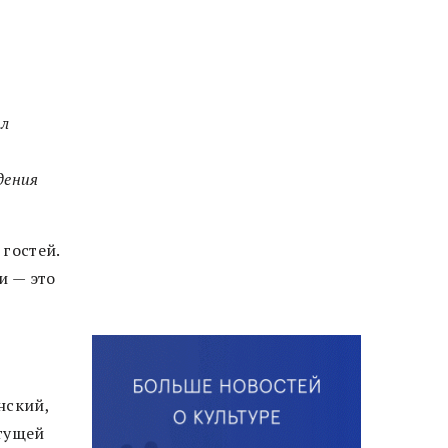
ел
дения
гостей.
и — это
нский,
стущей