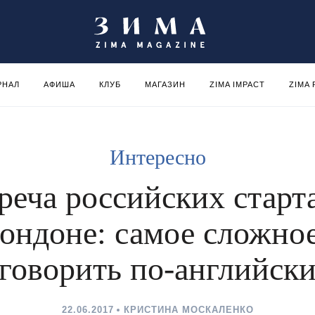
РНАЛ
АФИША
КЛУБ
МАГАЗИН
ZIMA IMPACT
ZIMA
Интересно
реча российских старт
Лондоне: самое сложно
говорить по-английск
22.06.2017
КРИСТИНА МОСКАЛЕНКО