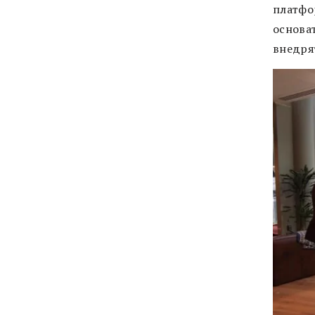
платфо
основа
внедря