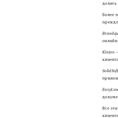
делать
Более 
прежде
Brandq
онлайн
Kinian
—
клиент
SolidSof
прилож
EasyLa
докуме
Все эт
клиент