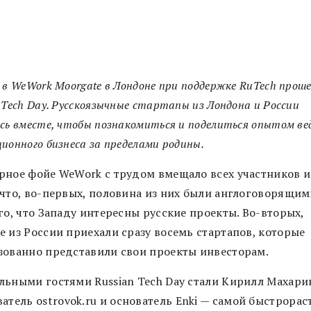
 в WeWork Moorgate в Лондоне при поддержке RuTech прош
 Tech Day. Русскоязычные стартапы из Лондона и России
сь вместе, чтобы познакомиться и поделиться опытом ве
ионного бизнеса за пределами родины.
рное фойе WeWork с трудом вмещало всех участников и 
 что, во-первых, половина из них были англоговорящим
го, что Западу интересны русские проекты. Во-вторых,
е из России приехали сразу восемь стартапов, которые
зованно представили свои проекты инвесторам.
льными гостями Russian Tech Day стали Кирилл Махари
ватель
ostrovok.ru
и основатель Enki — самой быстрора