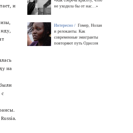
«Как сберечь красоту, чтоб
тает, и
не уходила бы от нас…»
визы,
Интересно /
Гомер, Нолан
анду,
и релоканты. Как
современные эмигранты
ят
повторяют путь Одиссея
илась
ду на
 были
 с
юансы.
Russia.