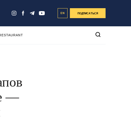
EN
ПОДПИСАТЬСЯ
 RESTAURANT
апов
е —
и