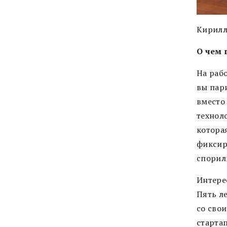
Кирилл
О чем 
На раб
вы пари
вместо
технол
котора
фиксир
спорили
Интере
Пять л
со сво
старта