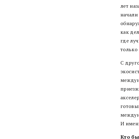
лет наз
начали
обнару
как де
где лу
только
С друго
экосист
междун
приезжа
акселе
готовы
междун
И именн
Кто бы