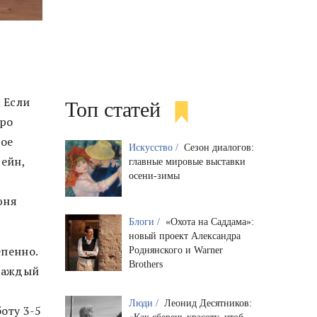
 Если
Топ статей
оро
мое
Искусство /
Сезон диалогов:
чейн,
главные мировые выставки
осени-зимы
юня
Блоги /
«Охота на Саддама»:
новый проект Александра
епенно.
Роднянского и Warner
Brothers
 каждый
Люди /
Леонид Десятников:
оту 3-5