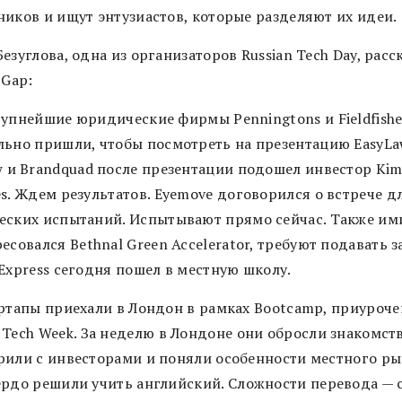
ников и ищут энтузиастов, которые разделяют их идеи.
езуглова, одна из организаторов Russian Tech Day, расс
 Gap:
рупнейшие юридические фирмы
Penningtons
и
Fieldfish
льно пришли
,
чтобы посмотреть на презентацию
EasyLa
w
и
Brandquad
после презентации подошел инвестор
Kim
s.
Ждем результатов
. Eyemove
договорился о встрече д
еских испытаний
.
Испытывают прямо сейчас
.
Также им
ресовался
Bethnal Green Accelerator,
требуют подавать з
Express
сегодня пошел в местную школу
.
артапы приехали в Лондон в рамках
Bootcamp,
приуроче
 Tech Week.
За неделю в Лондоне они обросли знакомст
рили с инвесторами и поняли особенности местного р
ердо решили учить английский
.
Сложности перевода — 