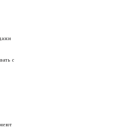
одажи
вать с
имеют