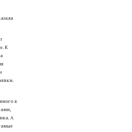
казала
er
w.
К
a
ля
и
аявки
.
нного к
вами
,
ынка
.
А
самые