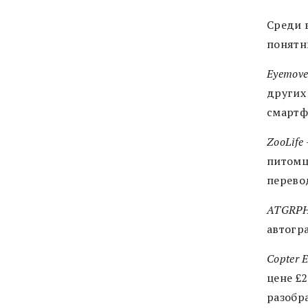
Среди 
понятн
Eyemov
других
смартф
ZooLife
питомц
перево
ATGRP
автогра
Copter 
цене £
разобр