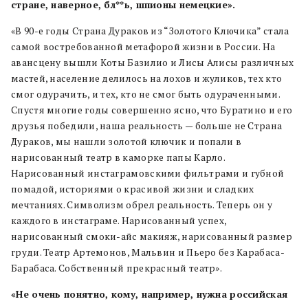
стране, наверное, бл**ь, шпионы немецкие».
«В 90-е годы Страна Дураков из “Золотого Ключика” стала
самой востребованной метафорой жизни в России. На
авансцену вышли Коты Базилио и Лисы Алисы различных
мастей, население делилось на лохов и жуликов, тех кто
смог одурачить, и тех, кто не смог быть одураченными.
Спустя многие годы совершенно ясно, что Буратино и его
друзья победили, наша реальность — больше не Страна
Дураков, мы нашли золотой ключик и попали в
нарисованный театр в каморке папы Карло.
Нарисованный инстаграмовскими фильтрами и губной
помадой, историями о красивой жизни и сладких
мечтаниях. Символизм обрел реальность. Теперь он у
каждого в инстаграме. Нарисованный успех,
нарисованный смоки-айс макияж, нарисованный размер
груди. Театр Артемонов, Мальвин и Пьеро без Карабаса-
Барабаса. Собственный прекрасный театр».
«Не очень понятно, кoму, например, нужна российская