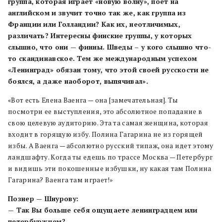
группа, которая играет «новую волну», поет на
английском и звучит точно так же, как группа из
Франции или Голландии? Как их, неотличимых,
различать? Интересны финские группы, у которых
слышно, что они — финны. Шведы – у кого слышно что-
то скандинавское. Тем же международным успехом
«Ленинград» обязан тому, что этой своей русскости не
боялся, а даже наоборот, выпячивал».
«Вот есть Елена Ваенга — она [замечательная]. Ты
посмотри ее выступления, это абсолютное попадание в
свою целевую аудиторию. Эта та самая женщина, которая
входит в горящую избу. Полина Гагарина не из горящей
избы. А Ваенга — абсолютно русский типаж, она идет этому
ландшафту. Когда ты едешь по трассе Москва — Петербург
и видишь эти покошенные избушки, ну какая там Полина
Гагарина? Ваенга там играет!»
Познер — Шнурову:
— Так Вы больше себя ощущаете ленинградцем или
петербуржцем?