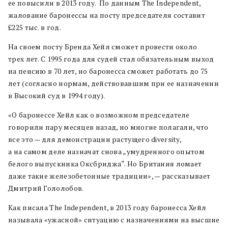
ее повысили в 2013 году. По данным The Independent,
жалование баронессы на посту председателя составит
£225 тыс. в год.
На своем посту Бренда Хейл сможет провести около
трех лет. С 1995 года для судей стал обязательным выход
на пенсию в 70 лет, но баронесса сможет работать до 75
лет (согласно нормам, действовавшим при ее назначении
в Высокий суд в 1994 году).
«О баронессе Хейл как о возможном председателе
говорили пару месяцев назад, но многие полагали, что
все это — для демонстрации растущего diversity,
а на самом деле назначат снова „умудренного опытом
белого выпускника Оксбриджа“. Но Британия ломает
даже такие железобетонные традиции», — рассказывает
Дмитрий Гололобов.
Как писала The Independent, в 2013 году баронесса Хейл
называла «ужасной» ситуацию с назначениями на высшие