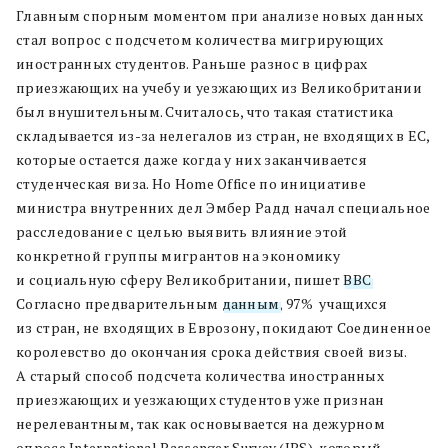
Главным спорным моментом при анализе новых данных
стал вопрос с подсчетом количества мигрирующих
иностранных студентов. Раньше разнос в цифрах
приезжающих на учебу и уезжающих из Великобритании
был внушительным. Считалось, что такая статистика
складывается из-за нелегалов из стран, не входящих в ЕС,
которые остается даже когда у них заканчивается
студенческая виза. Но Home Office по инициативе
министра внутренних дел Эмбер Радд начал специальное
расследование с целью выявить влияние этой
конкретной группы мигрантов на экономику
и социальную сферу Великобритании, пишет
BBC
.
Согласно предварительным
данным
, 97% учащихся
из стран, не входящих в Еврозону, покидают Соединенное
королевство до окончания срока действия своей визы.
А старый способ подсчета количества иностранных
приезжающих и уезжающих студентов уже признан
нерелевантным, так как основывается на дежурном
опросе International Passenger Survey (IPS), который