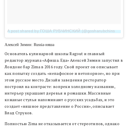
A post shared by ГОША РУБЧИНСКИЙ (@gosharubchinskiy)
o
Алексей Зимин: Russia-няша
Основатель кулинарной школы Ragout и главный
редактор журнала «Афиша. Еда» Алексей Зимин запустил в
Лондоне бар Zima в 2016 году. Свой проект он описывает
как попытку создать «непафосное и нетопорное», но при
этом русское место. Дизайн заведения ресторатор
построил на контрасте: вопреки холодному названию,
интерьер украшают деревья и ромашки. Массивные
кожаные стулья напоминают о русских усадьбах, и это
создает «няшное представление о России», описывает
Влад Струков.
Полностью Zima не отказывается от стереотипов, однако