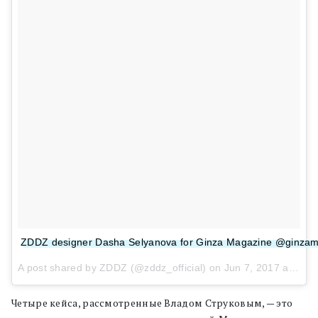
ZDDZ designer Dasha Selyanova for Ginza Magazine @ginzama
A post shared by ZDDZ (@zddz_official) on
Jun 7, 2017 at 8:10am PDT
Четыре кейса, рассмотренные Владом Струковым, — это