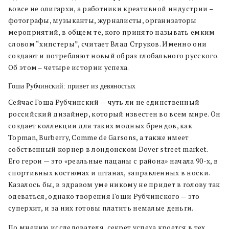
вовсе не олигархи, а работники креативной индустрии –
фотографы, музыканты, журналисты, организаторы
мероприятий, в общем те, кого принято называть емким
словом “хипстеры”, считает Влад Струков. Именно они
создают и потребляют новый образ глобального русского.
Об этом – четыре истории успеха.
Гоша Рубчинский: привет из девяностых
Сейчас Гоша Рубчинский — чуть ли не единственный
российский дизайнер, который известен во всем мире. Он
создает коллекции для таких модных брендов, как
Topman, Burberry, Comme de Garsons, а также имеет
собственный корнер в лондонском Dover street market.
Его герои — это «реальные пацаны с района» начала 90-х, в
спортивных костюмах и штанах, заправленных в носки.
Казалось бы, в здравом уме никому не придет в голову так
одеваться, однако творения Гоши Рубчинского — это
суперхит, и за них готовы платить немалые деньги.
По мнению исследователя, секрет успеха кроется в тех