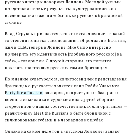
русские хипстеры покоряют Лондон». Молодой ученый
представил первые результаты культурологического
исследования о жизни «обычных» русских в британской
столице.
Влад Струков признается, что его исследование – в какой-
то степени попытка самопознания. «Я родился в Бельгии,
жил в США, теперь в Лондоне. Мне было интересно
примерить эту идентичность [глобального русского] на
себя», – говорит он. С другой стороны, это попытка
показать «настоящих русских» самим британцам.
По мнению культуролога, квинтэссенцией представления
британцев о русскости является клип Робби Уильямса
Party like a Russian
: олигархи, неприступные балерины,
военная символика и суровые лица. Другой сборник
стереотипов о наших соотечественниках для британцев —
реалити-шоу Meet the Russians о быте блондинок с
силиконовыми губами и в леопардовых шубах.
Однако на самом деле тон в «русском Лондоне» задают