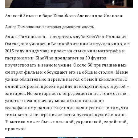
Алексей Зимин в баре Zima. Фото Александра Иванова
Алиса Тимошкина: элитарная демократичность
Алиса Тимошкина — создатель клуба KinoVino. Родом из
Омска, она училась в Великобритании и изучала кино, а в
2015 году придумала проект на стыке кинематографа и
гастрономии. KinoVino предлагает за 50 фунтов
поучаствовать в званом ужине. Около 50 приглашенных
смотрят фильм и обсуждают его за общим столом. Меню
ужина обязательно перекликается с темой киноленты. С
одной стороны, проект крайне демократичен, с другой –
элитарен. Но элитарность определяется не стоимостью –
узнать о нем поначалу можно было только по
«сарафанному радио». Еще один залог успеха – в том, что
темы встреч не ограничиваются русской кухней и кино.
Тематика может быть польской, украинской, еврейской,
иранской.