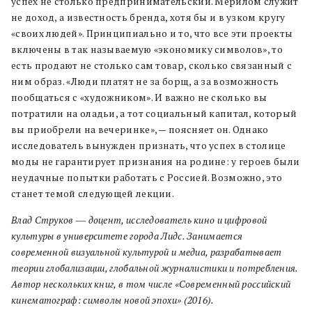
успех не столько предпринимательский. Мерилом служит
не доход, а известность бренда, хотя бы и в узком кругу
«своих людей». Принципиально и то, что все эти проекты
включены в так называемую «экономику символов», то
есть продают не столько сам товар, сколько связанный с
ним образ. «Люди платят не за борщ, а за возможность
пообщаться с «художником». И важно не сколько вы
потратили на оладьи, а тот социальный капитал, который
вы приобрели на вечеринке», — поясняет он. Однако
исследователь вынужден признать, что успех в столице
моды не гарантирует признания на родине: у героев были
неудачные попытки работать с Россией. Возможно, это
станет темой следующей лекции.
Влад Струков ― доцент, исследователь кино и цифровой
культуры в университете города Лидс. Занимается
современной визуальной культурой и медиа, разрабатывает
теории глобализации, глобальной журналистики и потребления.
Автор нескольких книг, в том числе «Современный российский
кинематограф: символы новой эпохи» (2016).