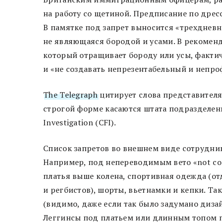
на работу со щетиной. Предписание по дрес
В памятке под запрет выносится «трехдневн
не являющаяся бородой и усами. В рекомен
который отращивает бороду или усы, фактиче
и «не создавать непрезентабельный и непро
The Telegraph
цитирует слова представителя 
строгой форме касаются штата подразделений
Investigation (CFI).
Список запретов во внешнем виде сотрудни
Например, под непереводимым вето «not con
платья выше колена, спортивная одежда (о
и регбистов), шорты, вьетнамки и кепки. Та
(видимо, даже если так было задумано дизайн
Леггинсы под платьем или длинным топом 