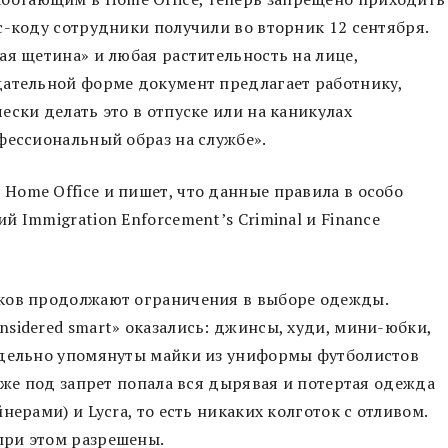
с-коду сотрудники получили во вторник 12 сентября.
ая щетина» и любая растительность на лице,
дательной форме документ предлагает работнику,
ски делать это в отпуске или на каникулах
фессиональный образ на службе».
Home Office и пишет, что данные правила в особо
 Immigration Enforcement’s Criminal и Finance
ков продолжают ограничения в выборе одежды.
sidered smart» оказались: джинсы, худи, мини-юбки,
тдельно упомянуты майки из униформы футболистов
кже под запрет попала вся дырявая и потертая одежда
ерами) и Lycra, то есть никаких колготок с отливом.
при этом разрешены.