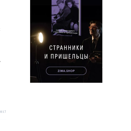
м
ь
2017