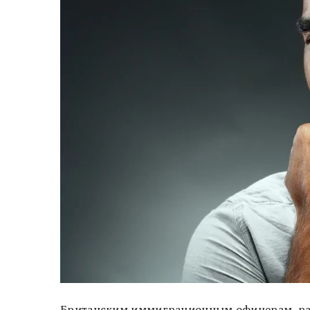
Британским иммиграционным офицерам, раб