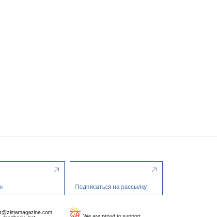
н
Подписаться на рассылку
ct@zimamagazine.com
We are proud to support