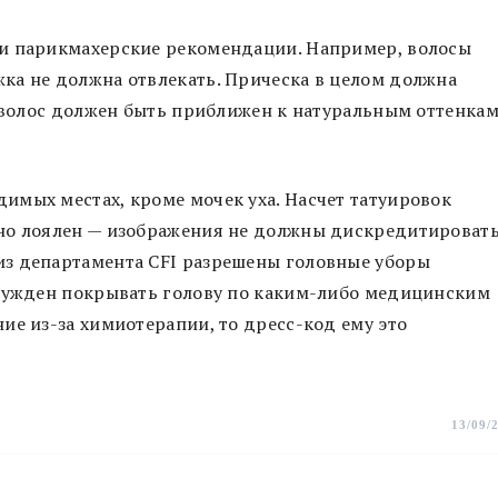
и парикмахерские рекомендации. Например, волосы
ка не должна отвлекать. Прическа в целом должна
т волос должен быть приближен к натуральным оттенка
имых местах, кроме мочек уха. Насчет татуировок
но лоялен — изображения не должны дискредитироват
з департамента CFI разрешены головные уборы
ынужден покрывать голову по каким-либо медицинским
е из-за химиотерапии, то дресс-код ему это
13/09/