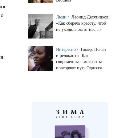
Brothers
ал
го
Люди /
Леонид Десятников:
«Как сберечь красоту, чтоб
не уходила бы от нас…»
Интересно /
Гомер, Нолан
и релоканты. Как
ия
современные эмигранты
повторяют путь Одиссея