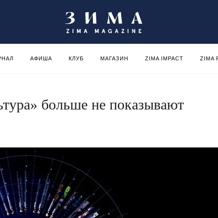
РНАЛ
АФИША
КЛУБ
МАГАЗИН
ZIMA IMPACT
ZIMA
ьтура» больше не показывают