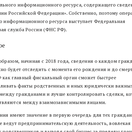
льного информационного ресурса, содержащего сведе
нии Российской Федерации».
Собственно, поэтому опер
о информационного ресурса выступает Федеральная
вая служба России (ФНС РФ).
ое
образом, начиная с 2018 года, сведения о каждом граж
но будет отследить с момента его рождения и до смерт
 как главный фискальный орган сможет быстрее
вливать факты родственных и иных юридически важны
 между гражданами и лучше контролировать сделки, к
твляются между взаимозависимыми лицами.
ния имеют значение в первую очередь для тех граждан
е ведут предпринимательскую деятельность, вовлекая 
х родственников и выводя свой бизнес за пределы гра