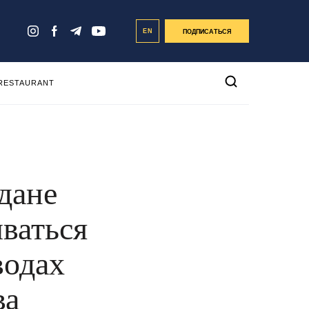
EN
ПОДПИСАТЬСЯ
 RESTAURANT
дане
ваться
водах
ва