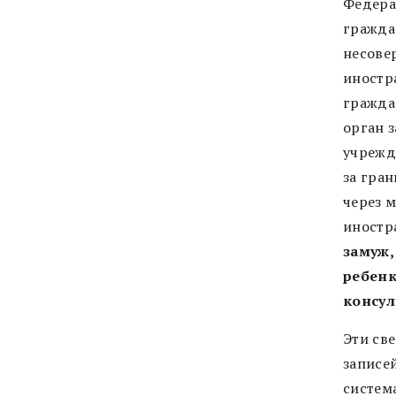
Федера
гражда
несове
иностр
гражда
орган 
учрежд
за гра
через 
иностр
замуж,
ребенк
консул
Эти св
записе
систем