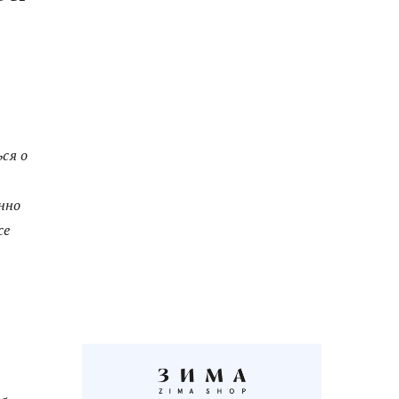
ся о
нно
се