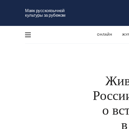
Маяк русскоязычной
культуры за рубежом
ОНЛАЙН
ЖУ
Жив
Росси
о вс
в