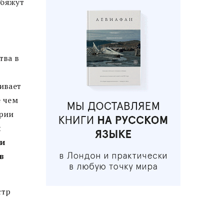
обяжут
тва
в
ивает
е чем
рии
и
ли
в
стр