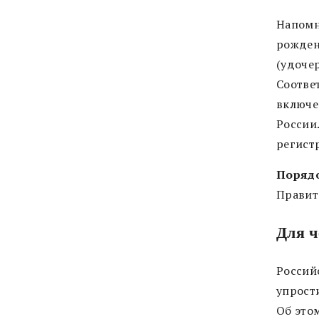
Напомн
рожден
(удочер
Соотве
включе
России
регист
Поряд
Правите
Для ч
Россий
упрост
Об это