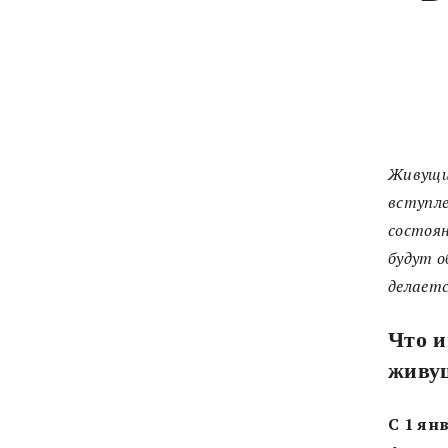
Живущи
вступле
состоян
будут о
делаетс
Что и
живущ
С 1 ян