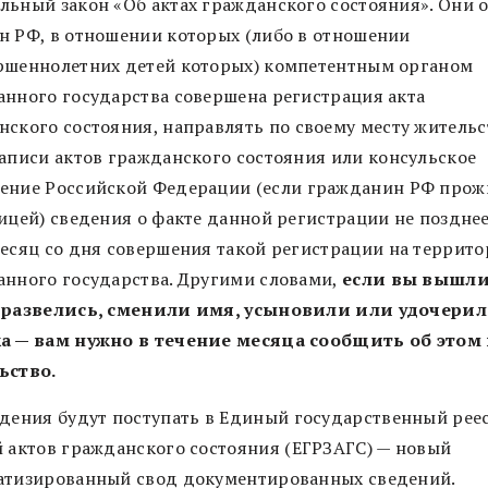
льный закон «Об актах гражданского состояния». Они 
н РФ, в отношении которых (либо в отношении
ршеннолетних детей которых) компетентным органом
анного государства совершена регистрация акта
нского состояния, направлять
по своему месту жительс
записи актов гражданского состояния
или консульское
ение Российской Федерации
(если гражданин РФ прож
ницей) сведения о факте данной регистрации
не поздне
месяц со дня совершения такой регистрации
на террито
анного государства. Другими словами,
если вы вышл
 развелись, сменили имя, усыновили или удочери
а — вам нужно в течение месяца сообщить об этом 
ьство.
едения будут поступать в
Единый государственный рее
й актов гражданского состояния
(ЕГРЗАГС) — новый
атизированный свод документированных сведений.