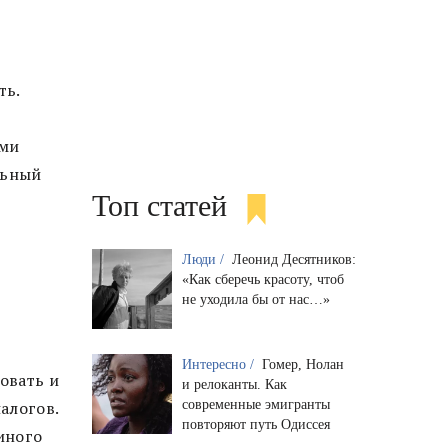
е
ть.
ами
льный
Топ статей
Люди /
Леонид Десятников:
«Как сберечь красоту, чтоб
не уходила бы от нас…»
Интересно /
Гомер, Нолан
овать и
и релоканты. Как
современные эмигранты
алогов.
повторяют путь Одиссея
иного