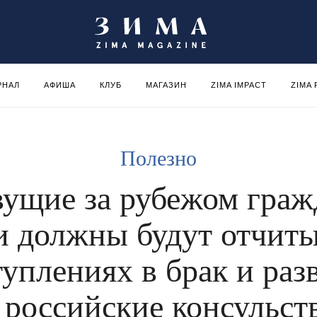
РНАЛ
АФИША
КЛУБ
МАГАЗИН
ZIMA IMPACT
ZIMA
Полезно
ущие за рубежом граж
и должны будут отчиты
туплениях в брак и раз
 российские консульст