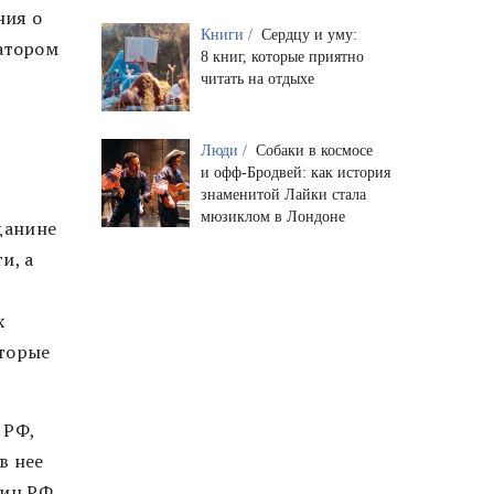
ния о
Книги /
Сердцу и уму:
атором
8 книг, которые приятно
читать на отдыхе
Люди /
Собаки в космосе
и офф-Бродвей: как история
знаменитой Лайки стала
мюзиклом в Лондоне
данине
и, а
х
оторые
 РФ,
в нее
ниц РФ