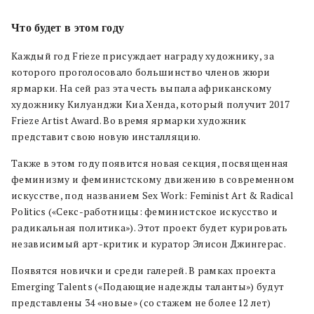
Что будет в этом году
Каждый год Frieze присуждает награду художнику, за
которого проголосовало большинство членов жюри
ярмарки. На сей раз эта честь выпала африканскому
художнику Килуанджи Киа Хенда, который получит 2017
Frieze Artist Award. Во время ярмарки художник
представит свою новую инсталляцию.
Также в этом году появится новая секция, посвященная
феминизму и феминистскому движению в современном
искусстве, под названием Sex Work: Feminist Art & Radical
Politics («Секс-работницы: феминистское искусство и
радикальная политика»). Этот проект будет курировать
независимый арт-критик и куратор Элисон Джингерас.
Появятся новички и среди галерей. В рамках проекта
Emerging Talents («Подающие надежды таланты») будут
представлены 34 «новые» (со стажем не более 12 лет)