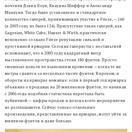
почтили Дэвид Боуи, Клаудиа Шиффер и Александр
Маккуин. Тогда было установлено и стандартное
количество галерей, принимающих участие в Frieze, — 160
(в 2003 году их было 124). Присутствие таких галерей, как
Gagosian, White Cube, Hauser & Wirth, практически
мгновенно создало Frieze репутацию сильной и
престижной ярмарки. Сегодня галеристы с ностальгией
вспоминают, что в 2003 году квадратный метр
выставочного пространства стоил 180 фунтов. Просто
смешные деньги по нынешним временам — когда те же
метры сдаются за несколько тысяч фунтов. Впрочем, и
обороты на ярмарке немалые: если в первый год ярмарка
объявила о продажах на 20 миллионов фунтов, то начиная
с 2006 года подобная статистика перестала быть
публичной — цифры продаж и дохода всего мероприятия
не разглашаются. Сейчас только отдельные
произведения, представленные на ярмарке, могут уйти за
миллион фунтов и даже больше.