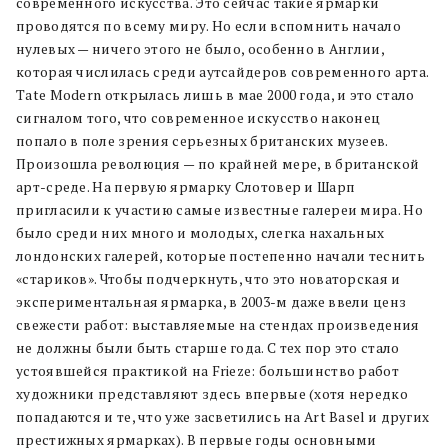
современного искусства. Это сейчас такие ярмарки
проводятся по всему миру. Но если вспомнить начало
нулевых — ничего этого не было, особенно в Англии,
которая числилась среди аутсайдеров современного арта.
Tate Modern открылась лишь в мае 2000 года, и это стало
сигналом того, что современное искусство наконец
попало в поле зрения серьезных британских музеев.
Произошла революция — по крайней мере, в британской
арт-среде. На первую ярмарку Слотовер и Шарп
пригласили к участию самые известные галереи мира. Но
было среди них много и молодых, слегка нахальных
лондонских галерей, которые постепенно начали теснить
«стариков». Чтобы подчеркнуть, что это новаторская и
экспериментальная ярмарка, в 2003-м даже ввели ценз
свежести работ: выставляемые на стендах произведения
не должны были быть старше года. С тех пор это стало
устоявшейся практикой на Frieze: большинство работ
художники представляют здесь впервые (хотя нередко
попадаются и те, что уже засветились на Art Basel и других
престижных ярмарках). В первые годы основными