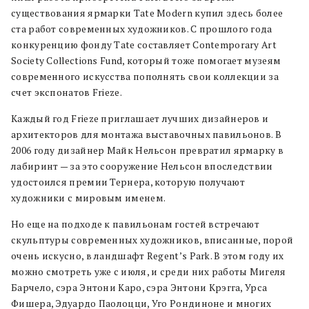
существования ярмарки Tate Modern купил здесь более
ста работ современных художников. С прошлого года
конкуренцию фонду Tate составляет Contemporary Art
Society Collections Fund, который тоже помогает музеям
современного искусства пополнять свои коллекции за
счет экспонатов Frieze.
Каждый год Frieze приглашает лучших дизайнеров и
архитекторов для монтажа выставочных павильонов. В
2006 году дизайнер Майк Нельсон превратил ярмарку в
лабиринт — за это сооружение Нельсон впоследствии
удостоился премии Тернера, которую получают
художники с мировым именем.
Но еще на подходе к павильонам гостей встречают
скульптуры современных художников, вписанные, порой
очень искусно, в ландшафт Regent’s Park. В этом году их
можно смотреть уже с июля, и среди них работы Мигеля
Барчело, сэра Энтони Каро, сэра Энтони Крэгга, Урса
Фишера, Эдуардо Паолоцци, Уго Рондиноне и многих