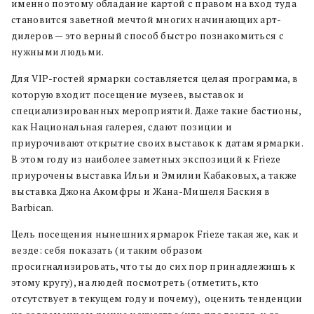
именно поэтому обладание картой c правом на вход туда
становится заветной мечтой многих начинающих арт-
дилеров — это верный способ быстро познакомиться с
нужными людьми.
Для VIP-гостей ярмарки составляется целая программа, в
которую входит посещение музеев, выставок и
специализированных мероприятий. Даже такие бастионы,
как Национальная галерея, сдают позиции и
приурочивают открытие своих выставок к датам ярмарки.
В этом году из наиболее заметных экспозиций к Frieze
приурочены выставка Ильи и Эмилии Кабаковых, а также
выставка Джона Акомфры и Жана-Мишеля Баския в
Barbican.
Цель посещения нынешних ярмарок Frieze такая же, как и
везде: себя показать (и таким образом
просигнализировать, что ты до сих пор принадлежишь к
этому кругу), на людей посмотреть (отметить, кто
отсутствует в текущем году и почему), оценить тенденции