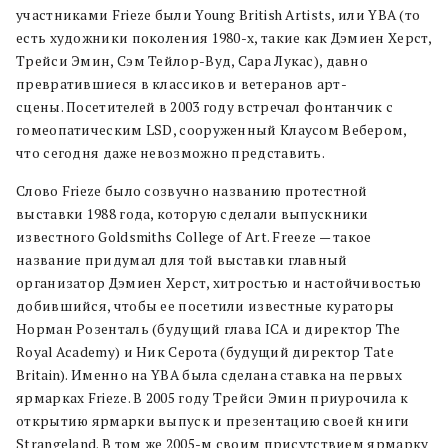
участниками Frieze были Young British Artists, или YBA (то
есть художники поколения 1980-х, такие как Дэмиен Херст,
Трейси Эмин, Сэм Тейлор-Вуд, Сара Лукас), давно
превратившиеся в классиков и ветеранов арт-
сцены. Посетителей в 2003 году встречал фонтанчик с
гомеопатическим LSD, сооруженный Клаусом Вебером,
что сегодня даже невозможно представить.
Слово Frieze было созвучно названию протестной
выставки 1988 года, которую сделали выпускники
известного Goldsmiths College of Art. Freeze — такое
название придумал для той выставки главный
организатор Дэмиен Херст, хитростью и настойчивостью
добившийся, чтобы ее посетили известные кураторы
Норман Розенталь (будущий глава ICA и директор The
Royal Academy) и Ник Серота (будущий директор Tate
Britain). Именно на YBA была сделана ставка на первых
ярмарках Frieze. В 2005 году Трейси Эмин приурочила к
открытию ярмарки выпуск и презентацию своей книги
Strangeland. В том же 2005-м своим присутствием ярмарку