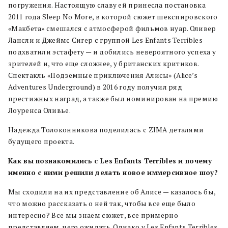
погружения. Настоящую славу ей принесла постановка
2011 года Sleep No More, в которой сюжет шекспировского
«Макбета» смешался с атмосферой фильмов нуар. Оливер
Лансли и Джеймс Сигер с группой Les Enfants Terribles
подхватили эстафету — и добились невероятного успеха у
зрителей и, что еще сложнее, у британских критиков.
Спектакль «Подземные приключения Алисы» (Alice’s
Adventures Underground) в 2016 году получил ряд
престижных наград, а также был номинирован на премию
Лоуренса Оливье.
Надежда Толоконникова поделилась с ZIMA деталями
будущего проекта.
Как вы познакомились с Les Enfants Terribles и почему
именно с ними решили делать новое иммерсивное шоу?
Мы сходили на их представление об Алисе — казалось бы,
что можно рассказать о ней так, чтобы все еще было
интересно? Все мы знаем сюжет, все примерно
представляем, чего ожидать. Однако у Les Enfants Terribles