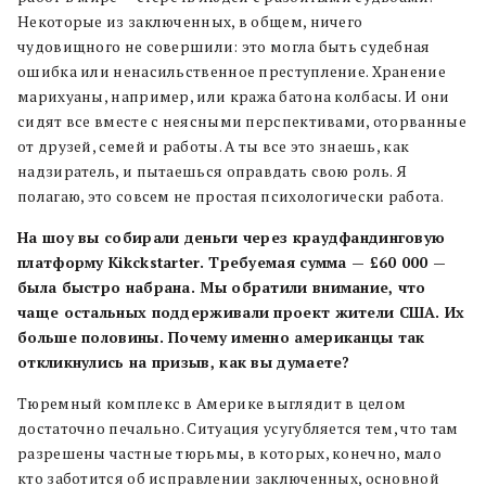
Некоторые из заключенных, в общем, ничего
чудовищного не совершили: это могла быть судебная
ошибка или ненасильственное преступление. Хранение
марихуаны, например, или кража батона колбасы. И они
сидят все вместе с неясными перспективами, оторванные
от друзей, семей и работы. А ты все это знаешь, как
надзиратель, и пытаешься оправдать свою роль. Я
полагаю, это совсем не простая психологически работа.
На шоу вы собирали деньги через краудфандинговую
платформу Kikckstarter. Требуемая сумма — £60 000 —
была быстро набрана. Мы обратили внимание, что
чаще остальных поддерживали проект жители США. Их
больше половины. Почему именно американцы так
откликнулись на призыв, как вы думаете?
Тюремный комплекс в Америке выглядит в целом
достаточно печально. Ситуация усугубляется тем, что там
разрешены частные тюрьмы, в которых, конечно, мало
кто заботится об исправлении заключенных, основной