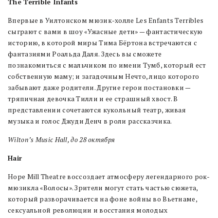
The Terrible Infants
Впервые в Уилтонском мюзик-холле Les Enfants Terribles
сыграют с вами в шоу «Ужасные дети» — фантастическую
историю, в которой миры Тима Бёртона встречаются с
фантазиями Роальда Даля. Здесь вы сможете
познакомиться с мальчиком по имени Тумб, который ест
собственную маму; и загадочным Нечто, лицо которого
забывают даже родители. Другие герои постановки —
тряпичная девочка Тилли и ее страшный хвост. В
представлении сочетаются кукольный театр, живая
музыка и голос Джуди Денч в роли рассказчика.
Wilton’s Music Hall, до 28 октября
Hair
Hope Mill Theatre воссоздает атмосферу легендарного рок-
мюзикла «Волосы». Зрители могут стать частью сюжета,
который разворачивается на фоне войны во Вьетнаме,
сексуальной революции и восстания молодых