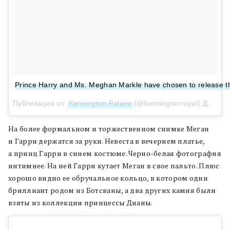
Prince Harry and Ms. Meghan Markle have chosen to release thi
Публикация от
Kensington Palace
(@kensingtonroyal)
Дек 21, 2017 at 3:59 PST
На более формальном и торжественном снимке Меган
и Гарри держатся за руки. Невеста в вечернем платье,
а принц Гарри в синем костюме. Черно-белая фотография
интимнее. На ней Гарри кутает Меган в свое пальто. Плюс
хорошо видно ее обручальное кольцо, в котором один
бриллиант родом из Ботсваны, а два других камня были
взяты из коллекции принцессы Дианы.