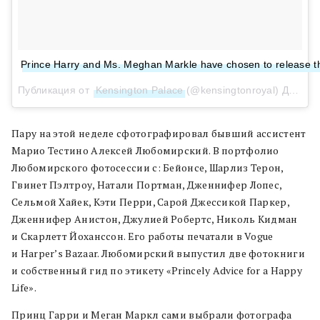
Prince Harry and Ms. Meghan Markle have chosen to release thi
Публикация от
Kensington Palace
(@kensingtonroyal)
Дек 21, 2017 at 3:59 PST
Пару на этой неделе сфотографировал бывший ассистент
Марио Тестино Алексей Любомирский. В портфолио
Любомирского фотосессии с: Бейонсе, Шарлиз Терон,
Гвинет Пэлтроу, Натали Портман, Дженнифер Лопес,
Сельмой Хайек, Кэти Перри, Сарой Джессикой Паркер,
Дженнифер Анистон, Джулией Робертс, Николь Кидман
и Скарлетт Йоханссон. Его работы печатали в Vogue
и Harper’s Bazaar. Любомирский выпустил две фотокниги
и собственный гид по этикету «Princely Advice for a Happy
Life».
Принц Гарри и Меган Маркл сами выбрали фотографа