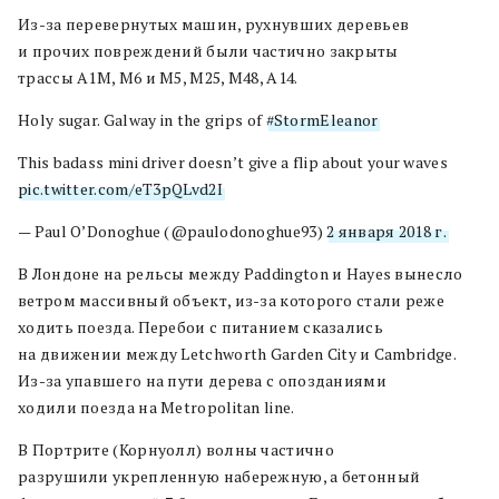
Из-за перевернутых машин, рухнувших деревьев
и прочих повреждений были частично закрыты
трассы A1M, M6 и M5, М25, М48, А14.
Holy sugar. Galway in the grips of
#StormEleanor
.
This badass mini driver doesn’t give a flip about your waves
pic.twitter.com/eT3pQLvd2I
— Paul O’Donoghue (@paulodonoghue93)
2 января 2018 г.
В Лондоне на рельсы между Paddington и Hayes вынесло
ветром массивный объект, из-за которого стали реже
ходить поезда. Перебои с питанием сказались
на движении между Letchworth Garden City и Cambridge.
Из-за упавшего на пути дерева с опозданиями
ходили поезда на Metropolitan line.
В Портрите (Корнуолл) волны частично
разрушили укрепленную набережную, а бетонный