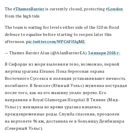
The
#ThamesBarrier
is currently closed, protecting
#London
from the high tide.
The team is waiting for levels either side of the 520 m flood
defence to equalise before starting to reopen later this
afternoon.
pic.twitter.com/WPC6FIUqME
— Thames Barrier Alan (@AlanBarrierEA)
3 января 2018 г.
В Сифорде из моря выловили тело, возможно, первой
жертвы урагана Eleanor. Пока береговая охрана
Восточного Суссекса и полиция устанавливают личность
погибшего. В Хенсоле (Южный Уэльс) мужчина пострадал
после того, как на его машину упало дерево. Его
направили в Royal Glamorgan Hospital. В Тивине (Мид-
Уэльс) у женщины во время урагана начались
преждевременные роды. Служба спасения, преодолев
на вертолете 96 км, доставила ее в больницу Денбишира
(Северный Уэльс).