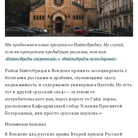
Мы продолжаем наши прогулки по Найтсбриджу. На случай,
если вы пропустили предыдущие рассказы, вот вам
«Найтсбридж секретный»
и
«Найтсбридж легендарный»
.
Район Найтсбридж в Лондоне принято ассоциировать с
богатыми русскими и арабами, скупающими здесь
недвижимость и содержимое универмага Harrods. Но есть
тут и другой «русский след» — за углом от
потребительского рая, через дорогу от Гайд-парка,
расположен Кафедральный собор Успения Пресвятой
Богородицы, или просто «русская церковь»»
Итальянская базилика
В Лондоне два русских храма. Второй приход Русской