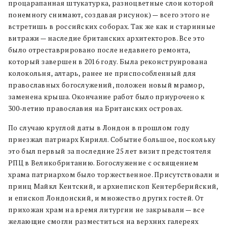
процарапанная штукатурка, разноцветные слои которой
понемногу снимают, создавая рисунок) — всего этого не
встретишь в российских соборах. Так же как и старинные
витражи — наследие британских архитекторов. Все это
было отреставрировано после недавнего ремонта,
который завершен в 2016 году. Была реконструирована
колокольня, алтарь, ранее не приспособленный для
православных богослужений, положен новый мрамор,
заменена крыша. Окончание работ было приурочено к
300-летию православия на Британских островах.
По случаю круглой даты в Лондон в прошлом году
приезжал патриарх Кирилл. Событие большое, поскольку
это был первый за последние 25 лет визит предстоятеля
РПЦ в Великобританию. Богослужение с освящением
храма патриархом было торжественное. Присутствовали и
принц Майкл Кентский, и архиепископ Кентерберийский,
и епископ Лондонский, и множество других гостей. От
прихожан храм на время литургии не закрывали — все
желающие смогли разместиться на верхних галереях