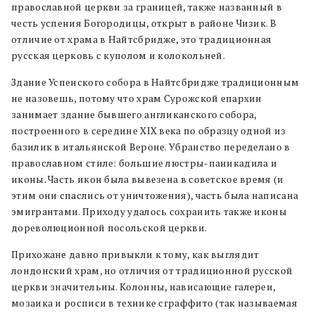
православной церкви за границей, также названный в
честь успения Богородицы, открыт в районе Чизик. В
отличие от храма в Найтсбридже, это традиционная
русская церковь с куполом и колокольней.
Здание Успенского собора в Найтсбридже традиционным
не назовешь, потому что храм Сурожской епархии
занимает здание бывшего англиканского собора,
построенного в середине XIX века по образцу одной из
базилик в итальянской Вероне. Убранство переделано в
православном стиле: большие люстры-паникадила и
иконы. Часть икон была вывезена в советское время (и
этим они спаслись от уничтожения), часть была написана
эмигрантами. Приходу удалось сохранить также иконы
дореволюционной посольской церкви.
Прихожане давно привыкли к тому, как выглядит
лондонский храм, но отличия от традиционной русской
церкви значительны. Колонны, нависающие галереи,
мозаика и росписи в технике сграффито (так называемая