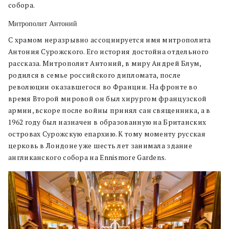
собора.
Митрополит Антоний
С храмом неразрывно ассоциируется имя митрополита
Антония Сурожского. Его история достойна отдельного
рассказа. Митрополит Антоний, в миру Андрей Блум,
родился в семье российского дипломата, после
революции оказавшегося во Франции. На фронте во
время Второй мировой он был хирургом французской
армии, вскоре после войны принял сан священника, а в
1962 году был назначен в образованную на Британских
островах Сурожскую епархию. К тому моменту русская
церковь в Лондоне уже шесть лет занимала здание
англиканского собора на Ennismore Gardens.