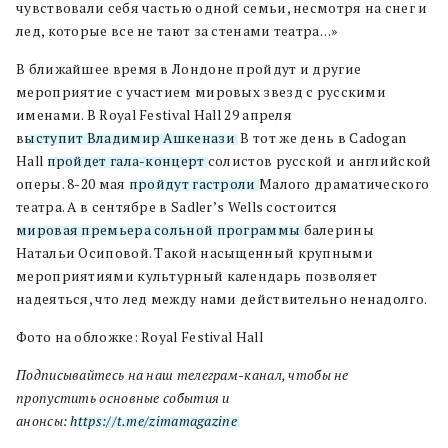
чувствовали себя частью одной семьи, несмотря на снег и
лед, которые все не тают за стенами театра…»
В ближайшее время в Лондоне пройдут и другие
мероприятие с участием мировых звезд с русскими
именами. В Royal Festival Hall 29 апреля
в
ыступит Владимир Ашкенази
. В тот же день в Cadogan
Hall
пройдет гала-концерт
солистов русской и английской
оперы. 8-20 мая
пройдут гастроли
Малого драматического
театра. А в сентябре в Sadler’s Wells состоится
мировая премьера сольной программы
балерины
Натальи Осиповой. Такой насыщенный крупными
мероприятиями культурный календарь позволяет
надеяться, что лед между нами действительно ненадолго.
Фото на обложке: Royal Festival Hall
Подписывайтесь на наш телеграм-канал, чтобы не
пропустить основные события и
анонсы:
https://t.me/zimamagazine
.