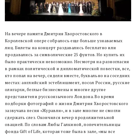
На вечере памяти Дмитрия Хворостовского в
Королевской опере собралось еще больше узнаваемых
лиц. Билеты на концерт раздавались бесплатно или
продавались за символические 25 фу
нтов. Но купить их
было практически невозможно. Н
есмотря на разногласия
в рамках политической и дипломатической повестки, все,
кто попал на вечер, сидели вместе, буквально на соседних
местах: английский эстеблишмент, посол России, русские
олигархи, беглые бизнесмены и многие другие
представители русскоязычного Лондона. Во время
подборки фотографий о жизни Дмитрия Хворостовского
зазвучала песня «Журавли», и в зале многие не смогли
сдержать слез. Окончился вечер продолжительной
овацией. По словам Любы Галкиной, попечительницы
фонда Gift of Life, которая тоже была в зале, «м
ы все