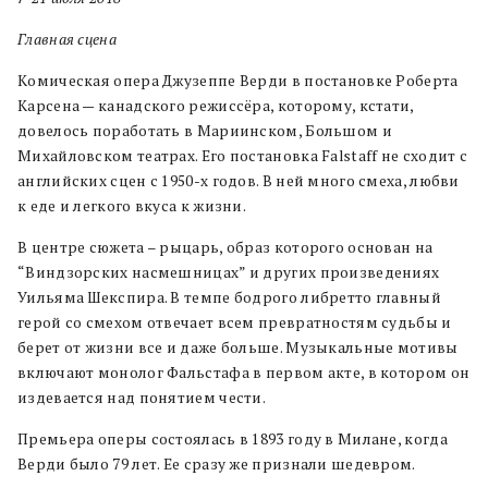
Главная сцена
Комическая опера Джузеппе Верди в постановке Роберта
Карсена — канадского режиссёра, которому, кстати,
довелось поработать в Мариинском, Большом и
Михайловском театрах. Его постановка Falstaff не сходит с
английских сцен с 1950-х годов. В ней много смеха, любви
к еде и легкого вкуса к жизни.
В центре сюжета – рыцарь, образ которого основан на
“Виндзорских насмешницах” и других произведениях
Уильяма Шекспира. В темпе бодрого либретто главный
герой со смехом отвечает всем превратностям судьбы и
берет от жизни все и даже больше. Музыкальные мотивы
включают монолог Фальстафа в первом акте, в котором он
издевается над понятием чести.
Премьера оперы состоялась в 1893 году в Милане, когда
Верди было 79 лет. Ее сразу же признали шедевром.