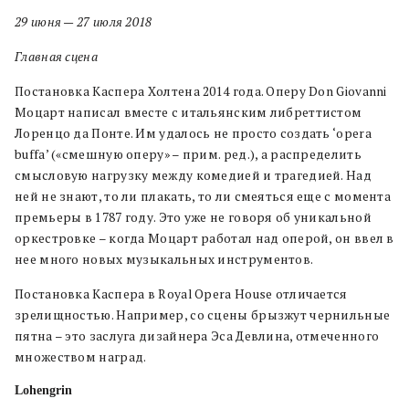
29 июня — 27 июля 2018
Главная сцена
Постановка Каспера Холтена 2014 года. Оперу Don Giovanni
Моцарт написал вместе с итальянским либреттистом
Лоренцо да Понте. Им удалось не просто создать ‘opera
buffa’ («смешную оперу» – прим. ред.), а распределить
смысловую нагрузку между комедией и трагедией. Над
ней не знают, то ли плакать, то ли смеяться еще с момента
премьеры в 1787 году. Это уже не говоря об уникальной
оркестровке – когда Моцарт работал над оперой, он ввел в
нее много новых музыкальных инструментов.
Постановка Каспера в Royal Opera House отличается
зрелищностью. Например, со сцены брызжут чернильные
пятна – это заслуга дизайнера Эса Девлина, отмеченного
множеством наград.
Lohengrin