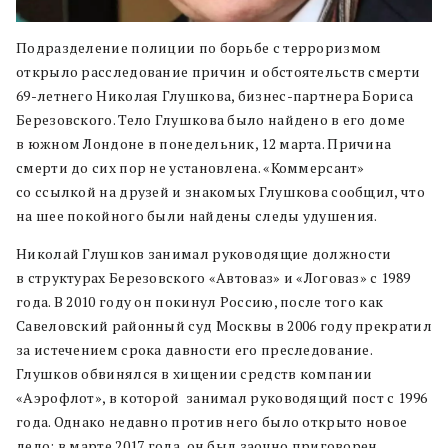
Подразделение полиции по борьбе с терроризмом
открыло расследование причин и обстоятельств смерти
69-летнего Николая Глушкова, бизнес-партнера Бориса
Березовского. Тело Глушкова было найдено в его доме
в южном Лондоне в понедельник, 12 марта. Причина
смерти до сих пор не установлена. «Коммерсант»
со ссылкой на друзей и знакомых Глушкова сообщил, что
на шее покойного были найдены следы удушения.
Николай Глушков занимал руководящие должности
в структурах Березовского «Автоваз» и «Логоваз» с 1989
года. В 2010 году он покинул Россию, после того как
Савеловский районный суд Москвы в 2006 году прекратил
за истечением срока давности его преследование.
Глушков обвинялся в хищении средств компании
«Аэрофлот», в которой занимал руководящий пост с 1996
года. Однако недавно против него было открыто новое
дело: в марте 2017 года он был заочно приговорен