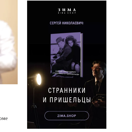
т
роме