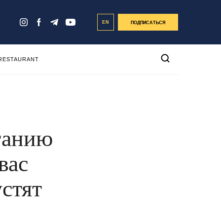
EN
ПОДПИСАТЬСЯ
 RESTAURANT
танию
вас
устят