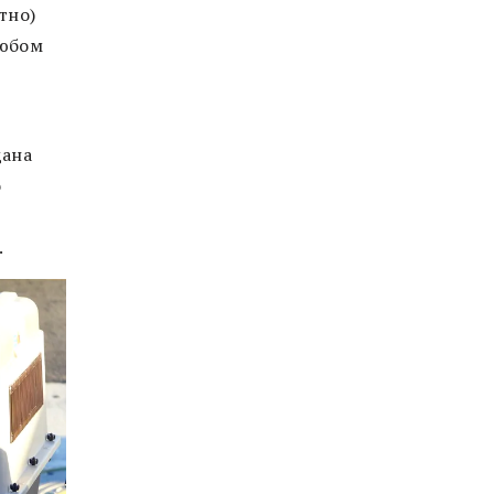
тно)
любом
дана
о
.