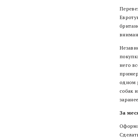
Переве
Евроту
британ
внимани
Независ
покупки
него в
примеру
одном 
собак 
заранее
За мес
Оформи
Сделат