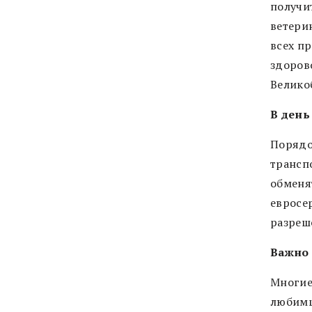
получи
ветери
всех п
здоров
Велико
В день
Порядо
трансп
обменя
евросе
разреш
Важно
Многие
любимца