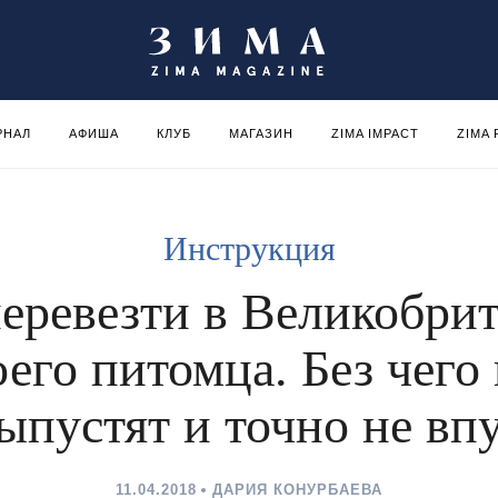
РНАЛ
АФИША
КЛУБ
МАГАЗИН
ZIMA IMPACT
ZIMA
Инструкция
перевезти в Великобри
оего питомца. Без чего 
ыпустят и точно не вп
11.04.2018
ДАРИЯ КОНУРБАЕВА