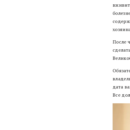
вживит
болезн
содерж
хозяина
После 
сделать
Велико
Обязат
владел
дата в
Все до