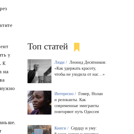
рез
ратите
Топ статей
мент
ить у
. К
Люди /
Леонид Десятников:
«Как удержать красоту,
а на
чтобы не уходила от нас…»
ва
 нужно
Интересно /
Гомер, Нолан
и релоканты. Как
современные эмигранты
повторяют путь Одиссея
аньше.
Книги /
Сердцу и уму:
т