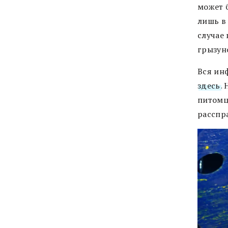
может 
лишь в
случае
грызун
Вся ин
здесь
.
питомц
расспр