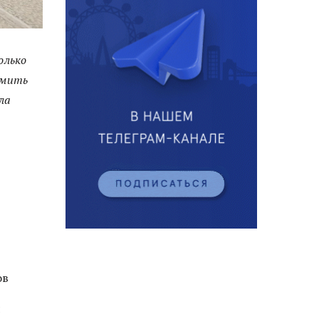
олько
рмить
ла
ов
и