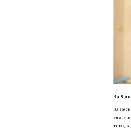
За 5 д
За нес
глистов
того, 