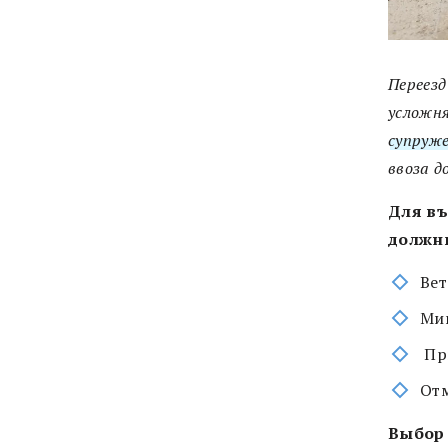
Переезд
усложня
супруже
ввоза 
Для въ
должн
Ве
Ми
При
Отм
Выбор 