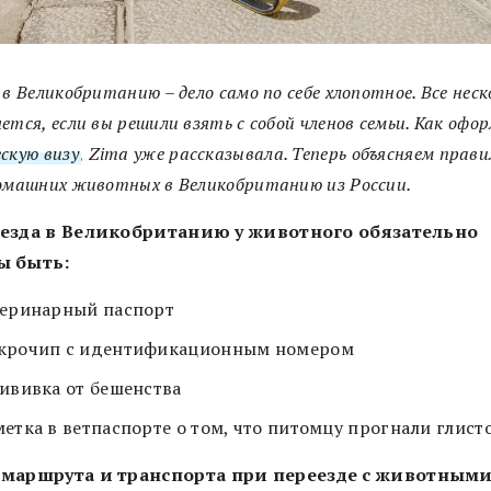
 в Великобританию – дело само по себе хлопотное. Все неск
ется, если вы решили взять с собой членов семьи. Как офо
скую визу
, Zima уже рассказывала. Теперь объясняем
прави
домашних животных в Великобританию из России
.
езда в Великобританию у животного обязательно
ы быть:
теринарный паспорт
крочип с идентификационным номером
вивка от бешенства
етка в ветпаспорте о том, что питомцу прогнали глист
маршрута и транспорта
при переезде с животным