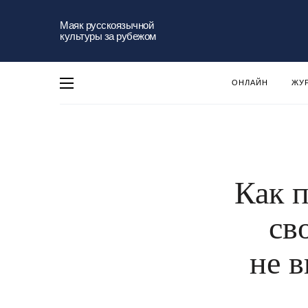
Маяк русскоязычной
культуры за рубежом
ОНЛАЙН
ЖУ
Как 
св
не в