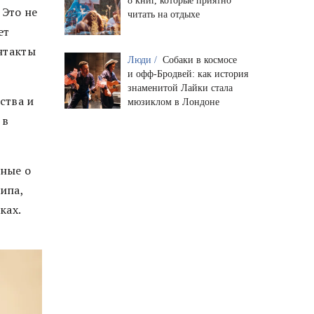
8 книг, которые приятно
 Это не
читать на отдыхе
ет
нтакты
Люди /
Собаки в космосе
и офф-Бродвей: как история
знаменитой Лайки стала
ства и
мюзиклом в Лондоне
 в
нные о
ипа,
ках.