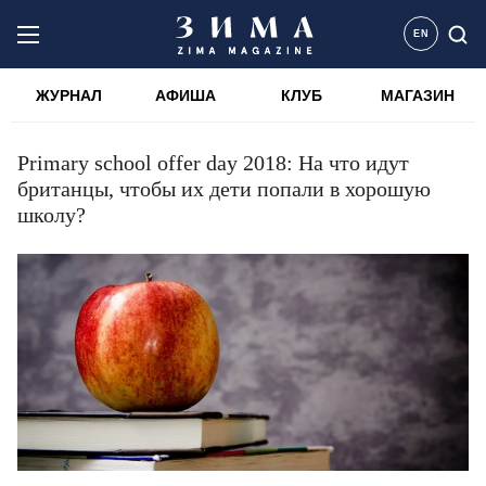
EN
ЖУРНАЛ
АФИША
КЛУБ
МАГАЗИН
Primary school offer day 2018: На что идут
британцы, чтобы их дети попали в хорошую
школу?