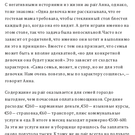
С негативными историями из жизни au pair Анна, однако,
тоже знакома: «Одна девочка мне рассказывала, что ее
гостевая мама требовала, чтобы стеклянный стол блестел
каждый раз, когда она его видит. А дети играли именно на
этом столе, так что задача была непосильной. Часто все
зависит от родителей, что именно они хотят и выполнимо
ли это в принципе». Вместе с тем она признает, что семья
может быть и вполне адекватной, «но для конкретной
девочки она будет ужасной». Это зависит от сходства
характеров. «Сама семья, может, и супер, но не для этой
девочки. Нам очень повезло, мы по характеру сошлись», —
говорит Анна.
Содержание au pair оказывается для семей гораздо
выгоднее, чем почасовая оплата помощников. Средние
расходы: €260 — карманные деньги, €50 — языковые курсы,
€50 — страховка, €60 — транспорт, плюс коммунальные
услуги и еда. В итоге в месяц выходит примерно €500-600.
За эти же услуги няне и уборщице пришлось бы заплатить
около полутора тысяч. К тому же au pair всегда на подхвате.