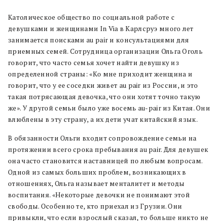
Католическое общество по социальной работе с
девушками и женщинами In Via в Карлсруэ много лет
занимается поисками au pair и консультациями для
приемных семей. Сотрудница организации Ольга Оголь
говорит, что часто семья хочет найти девушку из
определенной страны: «Ко мне приходит женщина и
говорит, что у ее соседки живет au pair из России, и это
такая потрясающая девочка, что они хотят точно такую
же». У другой семьи было уже восемь au-pair из Китая. Они
влюблены в эту страну, а их дети учат китайский язык.
В обязанности Ольги входит сопровождение семьи на
протяжении всего срока пребывания au pair. Для девушек
она часто становится наставницей по любым вопросам.
Одной из самых больших проблем, возникающих в
отношениях, Ольга называет менталитет и методы
воспитания. «Некоторые девочки не понимают этой
свободы. Особенно те, кто приехал из Грузии. Они
привыкли, что если взрослый сказал, то больше никто не