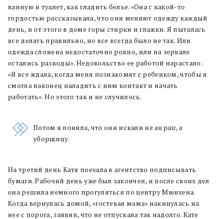
ванную и туалет, как гладить белье. «Она с какой-то
гордостью рассказывала, что они меняют одежду каждый
день, и от этого в доме горы стирки и глажки. Я пыталась
все делать правильно, но все всегда было не так. Или
одежда сложена недостаточно ровно, или на зеркале
остались разводы». Недовольство ее работой нарастало:
«Я все ждала, когда меня познакомят с ребенком, чтобы я
смогла наконец наладить с ним контакт и начать
работать». Но этого так и не случилось.
Потом я поняла, что они искали не au pair, а
уборщицу.
На третий день Катя поехала в агентство подписывать
бумаги. Рабочий день уже был закончен, и после своих дел
она решила немного прогуляться по центру Мюнхена.
Когда вернулась домой, «гостевая мама» накинулась на
нее с порога, заявив, что не отпускала так надолго. Кате