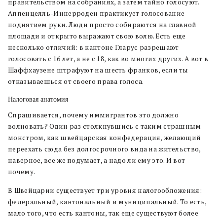
правительством на собраниях, а затем тайно голосуют.
Аппенцелль-Иннерроден практикует голосование
поднятием руки. Люди просто собираются на главной
площади и открыто выражают свою волю. Есть еще
несколько отличий: в кантоне Гларус разрешают
голосовать с 16 лет, а не с 18, как во многих других. А вот в
Шаффхаузене штрафуют на шесть франков, если ты
отказываешься от своего права голоса.
Налоговая анатомия
Спрашивается, почему иммигрантов это должно
волновать? Один раз столкнувшись с таким страшным
монстром, как швейцарская конфедерация, желающий
переехать сюда без долгосрочного вида на жительство,
наверное, все же подумает, а надо ли ему это. И вот
почему.
В Швейцарии существует три уровня налогообложения:
федеральный, кантональный и муниципальный. То есть,
мало того, что есть кантоны, так еще существуют более