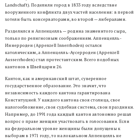
Landschaft). Поделили город в 1833 году вследствие
вооруженного конфликта двух частей населения: в первой
хотели быть консерваторами, во второй — либералами.
Разделился и Аппенцелль — родина знаменитого сыра,
только по религиозным соображениям. Аппенцелль-
Иннерроден (Appenzell Innerrhoden) остался
католическим, а Аппенцелль-Аусерроден (Appenzell
Ausserrhoden) стал протестантским. Всего подобных
кантонов в Швейцарии 26.
Кантон, как и американский штат, суверенное
государственное образование. Это значит, что
независимость каждого кантона гарантирована
Конституцией. У каждого кантона своя столица, свое
налогообложение, своя судебная система, свои праздники.
Например, до 1991 года каждый кантон автономно решал
вопрос о праве женщин участвовать в голосовании. Если
на федеральном уровне женщины были допущены к
выборам в 1971 году, то на локальном Аппенцелль не