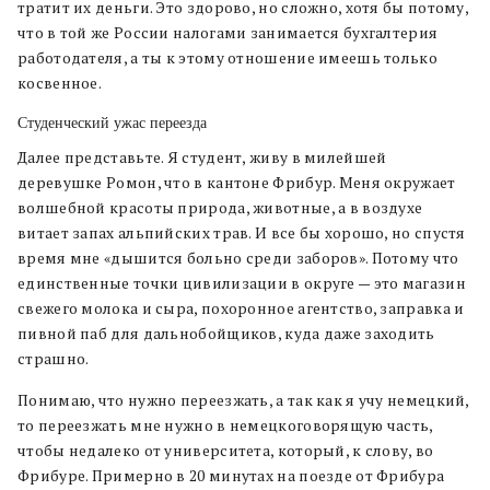
тратит их деньги. Это здорово, но сложно, хотя бы потому,
что в той же России налогами занимается бухгалтерия
работодателя, а ты к этому отношение имеешь только
косвенное.
Студенческий ужас переезда
Далее представьте. Я студент, живу в милейшей
деревушке Ромон, что в кантоне Фрибур. Меня окружает
волшебной красоты природа, животные, а в воздухе
витает запах альпийских трав. И все бы хорошо, но спустя
время мне «дышится больно среди заборов». Потому что
единственные точки цивилизации в округе — это магазин
свежего молока и сыра, похоронное агентство, заправка и
пивной паб для дальнобойщиков, куда даже заходить
страшно.
Понимаю, что нужно переезжать, а так как я учу немецкий,
то переезжать мне нужно в немецкоговорящую часть,
чтобы недалеко от университета, который, к слову, во
Фрибуре. Примерно в 20 минутах на поезде от Фрибура