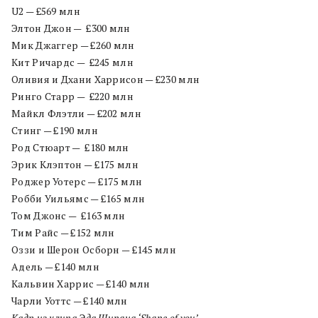
U2 — £569 млн
Элтон Джон — £300 млн
Мик Джаггер — £260 млн
Кит Ричардс — £245 млн
Оливия и Дхани Харрисон — £230 млн
Ринго Старр — £220 млн
Майкл Флэтли — £202 млн
Стинг — £190 млн
Род Стюарт — £180 млн
Эрик Клэптон — £175 млн
Роджер Уотерс — £175 млн
Робби Уильямс — £165 млн
Том Джонс — £163 млн
Тим Райс — £152 млн
Оззи и Шерон Осборн — £145 млн
Адель — £140 млн
Кальвин Харрис — £140 млн
Чарли Уоттс — £140 млн
Кадр из клипа Эда Ширана ‘Shape of you’