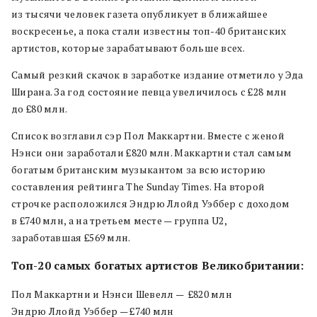
из тысячи человек газета опубликует в ближайшее
воскресенье, а пока стали известны топ-40 британских
артистов, которые зарабатывают больше всех.
Самый резкий скачок в заработке издание отметило у Эда
Ширана. За год состояние певца увеличилось с £28 млн
до £80 млн.
Список возглавил сэр Пол Маккартни. Вместе с женой
Нэнси они заработали £820 млн. Маккартни стал самым
богатым британским музыкантом за всю историю
составления рейтинга The Sunday Times. На второй
строчке расположился Эндрю Ллойд Уэббер с доходом
в £740 млн, а на третьем месте — группа U2,
заработавшая £569 млн.
Топ-20 самых богатых артистов Великобритании:
Пол Маккартни и Нэнси Шевелл — £820 млн
Эндрю Ллойд Уэббер — £740 млн