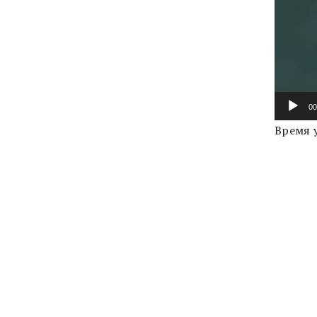
00
Время 