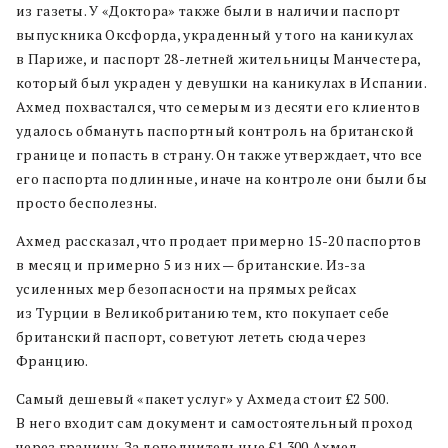
из газеты. У «Доктора» также были в наличии паспорт
выпускника Оксфорда, украденный у того на каникулах
в Париже, и паспорт 28-летней жительницы Манчестера,
который был украден у девушки на каникулах в Испании.
Ахмед похвастался, что семерым из десяти его клиентов
удалось обмануть паспортный контроль на британской
границе и попасть в страну. Он также утверждает, что все
его паспорта подлинные, иначе на контроле они были бы
просто бесполезны.
Ахмед рассказал, что продает примерно 15-20 паспортов
в месяц и примерно 5 из них — британские. Из-за
усиленных мер безопасности на прямых рейсах
из Турции в Великобританию тем, кто покупает себе
британский паспорт, советуют лететь сюда через
Францию.
Самый дешевый «пакет услуг» у Ахмеда стоит £2 500.
В него входит сам документ и самостоятельный проход
через границу. За дополнительные £1 300 Ахмед