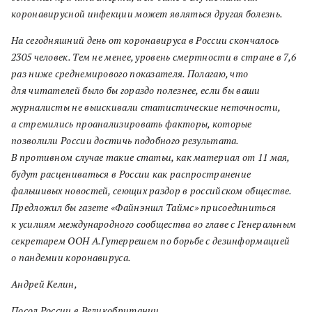
коронавирусной инфекции может являться другая болезнь.
На сегодняшний день от коронавируса в России скончалось
2305 человек. Тем не менее, уровень смертности в стране в 7,6
раз ниже среднемирового показателя. Полагаю, что
для читателей было бы гораздо полезнее, если бы ваши
журналисты не выискивали статистические неточности,
а стремились проанализировать факторы, которые
позволили России достичь подобного результата.
В противном случае такие статьи, как материал от 11 мая,
будут расцениваться в России как распространение
фальшивых новостей, сеющих раздор в российском обществе.
Предложил бы газете «Файнэншл Таймс» присоединиться
к усилиям международного сообщества во главе с Генеральным
секретарем ООН А.Гутеррешем по борьбе с дезинформацией
о пандемии коронавируса.
Андрей Келин,
Посол России в Великобритании.