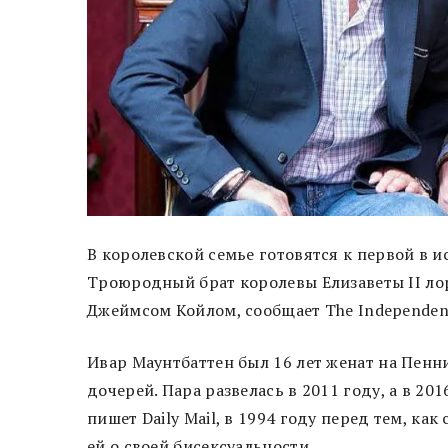
В королевской семье готовятся к первой в и
Троюродный брат королевы Елизаветы II лор
Джеймсом Койлом, сообщает The Independen
Ивар Маунтбаттен был 16 лет женат на Пенн
дочерей. Пара развелась в 2011 году, а в 20
пишет Daily Mail, в 1994 году перед тем, ка
ей о своей бисексуальности.