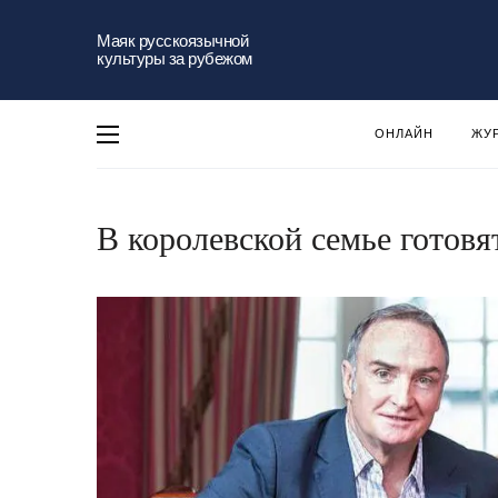
Маяк русскоязычной
культуры за рубежом
ОНЛАЙН
ЖУ
В королевской семье готовя