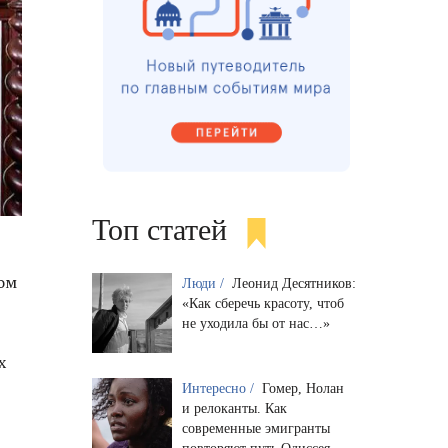
Топ статей
ом
Люди /
Леонид Десятников:
«Как сберечь красоту, чтоб
не уходила бы от нас…»
х
Интересно /
Гомер, Нолан
и релоканты. Как
современные эмигранты