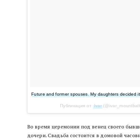
Future and former spouses. My daughters decided it
Публикация от
Ivar
(@ivar_mountbat
Во время церемонии под венец своего бывш
дочери. Свадьба состоится в домовой часов