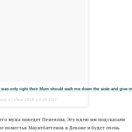
 was only right their Mum should walk me down the aisle and give 
ten)
17 Июн 2018 в 4:35 PDT
его мужа поведет Пенелопа. Эту идею им подсказали
не поместья Маунтбаттенов в Девоне и будет очень