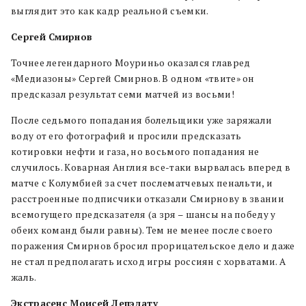
выглядит это как кадр реальной съемки.
Сергей Смирнов
Точнее легендарного Моуриньо оказался главред
«Медиазоны» Сергей Смирнов. В одном «твите» он
предсказал результат семи матчей из восьми!
После седьмого попадания болельщики уже заряжали
воду от его фотографий и просили предсказать
котировки нефти и газа, но восьмого попадания не
случилось. Коварная Англия все-таки вырвалась вперед в
матче с Колумбией за счет послематчевых пенальти, и
расстроенные подписчики отказали Смирнову в звании
всемогущего предсказателя (а зря – шансы на победу у
обеих команд были равны). Тем не менее после своего
поражения Смирнов бросил прорицательское дело и даже
не стал предполагать исход игры россиян с хорватами. А
жаль.
Экстрасенс Моисей Лепэдату