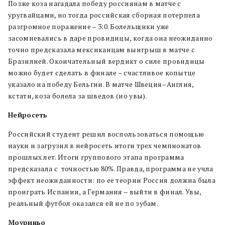
Позже коза нагадала победу россиянам в матче с
уругвайцами, но тогда российская сборная потерпела
разгромное поражение – 3:0. Болельщики уже
засомневались в даре провидицы, когда она неожиданно
точно предсказала мексиканцам выигрыш в матче с
Бразилией. Окончательный вердикт о силе провидицы
можно будет сделать в финале – счастливое копытце
указало на победу Бельгии. В матче Швеция–Англия,
кстати, коза болела за шведов (но увы).
Нейросеть
Российский студент решил воспользоваться помощью
науки и загрузил в нейросеть итоги трех чемпионатов
прошлых лет. Итоги группового этапа программа
предсказала с точностью 80%. Правда, программа не учла
эффект неожиданности: по ее теории Россия должна была
проиграть Испании, а Германия – выйти в финал. Увы,
реальный футбол оказался ей не по зубам.
Моуриньо