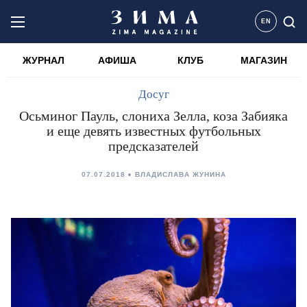
EN
ЖУРНАЛ
АФИША
КЛУБ
МАГАЗИН
Досуг
Осьминог Пауль, слониха Зелла, коза Забияка
и еще девять известных футбольных
предсказателей
07.07.2018
ВЛАДИСЛАВА ЖУНИНА