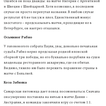
Ошибся он пока дважды: на матче Нигерии с Аргентиной
и Швеции с Швейцарией. Хотя возможно, в последнем
случае он просто перепутал названия. В любом случае
результат 4/6 не так уж и плох. Единственный минус
хвостатого – предсказывать матчи, проходящие не в
Петербурге, он наотрез отказался.
Осьминог Рабио
У головоногого собрата Пауля, увы, довольно печальная
судьба. Рабио верно предсказал родной японской
сборной три победы, но его буквально порубили на суши
владельцы ресторанного аквариума, где он обитал.
Видимо, тяжело им было пережить поражение страны в
матче с Бельгией.
Коза Забияка
Самарская питомица дает повод посомневаться. Сначала
она уверенно поставила на ничью в матче Дания –
Австралия, и команды закончили игру со счетом 1:1.