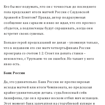
Кто бы мог подумать, что он с точностью до последнего
гола предскажет итоги матчей России с Саудовской
Аравией и Египтом? Правда, автор подразумевал
сообщение как сарказм и явно не ждал, что его прогноз
сбудется, а подписчицы будут спрашивать, когда они
встретят своих суженых.
Больше герой предсказаний не делал – упомянул только,
что в недавнем его сне матч четвертьфинала Россия
проиграла со счетом 1:2. Стоит ли делать ставки –
неизвестно, с Уругваем-то он ошибся. Но талант у него
явно есть.
Банк России
Да, это удивительно. Банк России не прогнозировал
исходы матчей или итоги Чемпионата, но предсказал
крайне удивительную деталь: судьбоносный сейв
Акинфеева, где он в прыжке носком отбил мяч испанцев.
Этот момент банк запечатлел на сторублевой купюре и