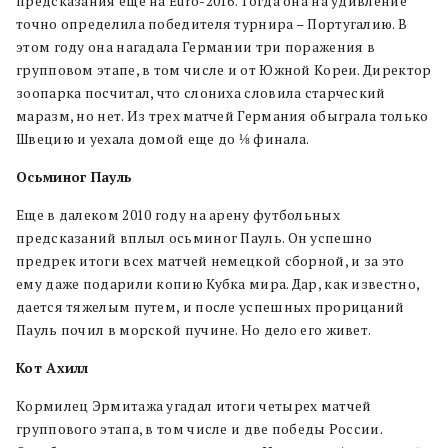
предсказания еще на Euro-2016. Тогда она на удивление
точно определила победителя турнира – Португалию. В
этом году она нагадала Германии три поражения в
групповом этапе, в том числе и от Южной Кореи. Директор
зоопарка посчитал, что слониха словила старческий
маразм, но нет. Из трех матчей Германия обыграла только
Швецию и уехала домой еще до ⅛ финала.
Осьминог Пауль
Еще в далеком 2010 году на арену футбольных
предсказаний вплыл осьминог Пауль. Он успешно
предрек итоги всех матчей немецкой сборной, и за это
ему даже подарили копию Кубка мира. Дар, как известно,
дается тяжелым путем, и после успешных прорицаний
Пауль почил в морской пучине. Но дело его живет.
Кот Ахилл
Кормилец Эрмитажа угадал итоги четырех матчей
группового этапа, в том числе и две победы России.