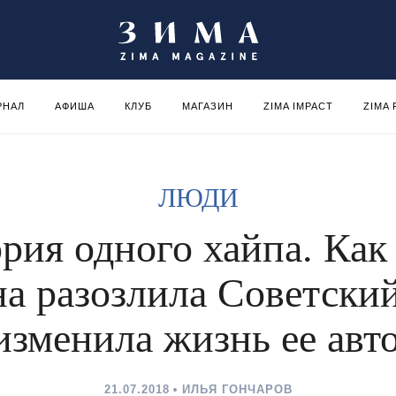
РНАЛ
АФИША
КЛУБ
МАГАЗИН
ZIMA IMPACT
ZIMA
ЛЮДИ
рия одного хайпа. Как
на разозлила Советски
изменила жизнь ее авт
21.07.2018
ИЛЬЯ ГОНЧАРОВ