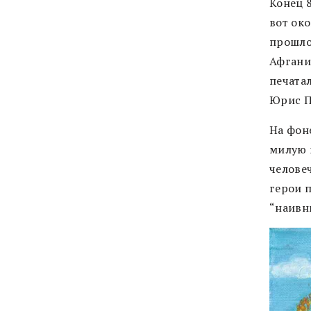
Конец 8
вот ок
прошло
Афгани
печатал
Юрис П
На фон
милую 
челове
герои 
“наивн