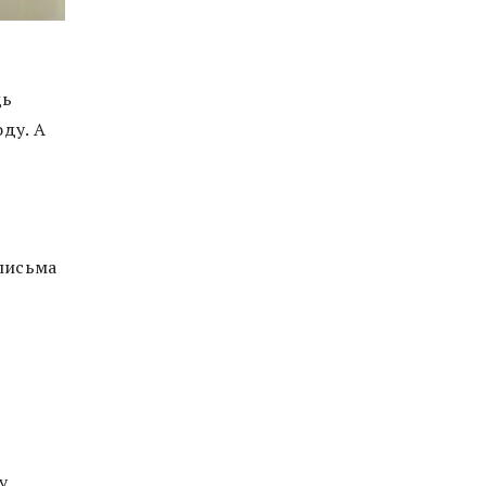
дь
оду. А
 письма
у