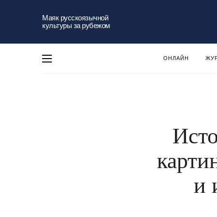
Маяк русскоязычной
культуры за рубежом
ОНЛАЙН
ЖУ
Исто
карти
и 