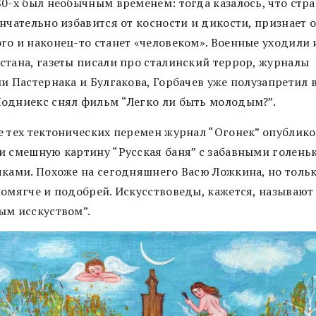
0-х был необычным временем: тогда казалось, что стра
ончательно избавится от косности и дикости, признает
го и наконец-то станет «человеком». Военные уходили 
стана, газеты писали про сталинский террор, журналы
и Пастернака и Булгакова, Горбачев уже полузапретил в
одниекс снял фильм “Легко ли быть молодым?”.
е тех тектонических перемен журнал “Огонек” опублик
и смешную картину “Русская баня” с забавными голень
чками. Похоже на сегодняшнего Васю Ложкина, но толь
помягче и подобрей. Искусствоведы, кажется, называют
ым исскуством”.