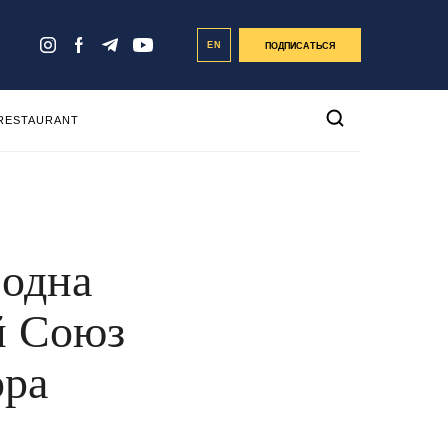
EN
ПОДПИСАТЬСЯ
 RESTAURANT
 одна
й Союз
ора