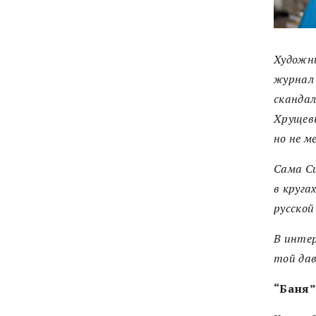
Художни
журнал 
скандал
Хрущевы
но не м
Сама Си
в круга
русской
В инте
той дав
“Баня”