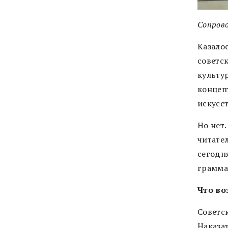
Сопров
Казалос
советск
культу
концеп
искусс
Но нет
читате
сегодн
грамма
Что во
Советск
Наказа