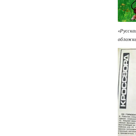
«Русска
обложке