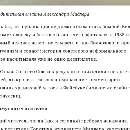
одительная статья Александра Мидлера
ь бы, эта публикация не должна была стать бомбой. Ве
ому человеку и без того было с чего офигевать в 1988 г
рный человек не мог не слышать и про Лианозово, и про
туализм и соцарт: история советского неформального
тва насчитывала уже не одно десятилетие.
. Стала. Со всего Союза в редакцию приходили гневные
лей, до крови в глазах напоминающие комментарии
яшних хранителей устоев в Фейсбуке (и такие же слабые
тически).
змутило читателей
ий читатель тогда (как и сегодня) требовал наказания.
ть редактора Коротича, журналиста Мидлера, художниц