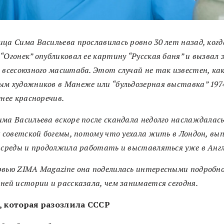
ца Сима Васильева прославилась ровно 30 лет назад, когд
“Огонек” опубликовал ее картину “Русская баня” и вызвал
 всесоюзного масштаба. Этот случай не так известен, как
м художников в Манеже или “бульдозерная выставка” 1974
енее красноречив.
ма Васильева вскоре после скандала недолго наслаждалась
х советской богемы, потому что уехала жить в Лондон, вы
 среды и продолжила работать и выставляться уже в Анг
рвью ZIMA Magazine она поделилась интересными подробн
ней истории и рассказала, чем занимается сегодня.
, которая разозлила СССР