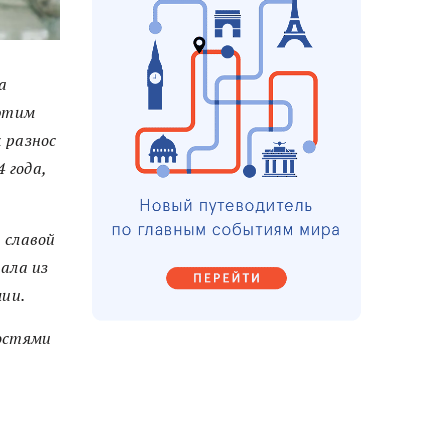
а
 этим
 разнос
 года,
 славой
пала из
лии.
остями