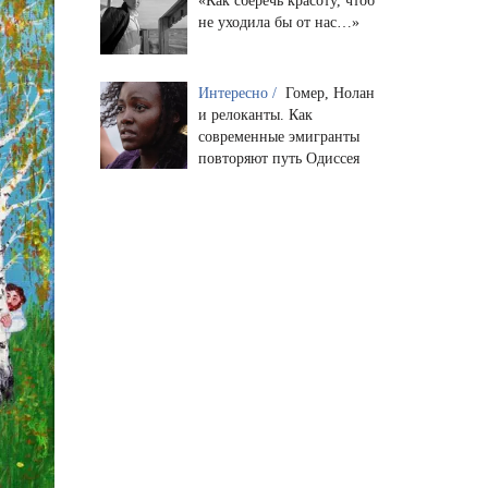
«Как сберечь красоту, чтоб
не уходила бы от нас…»
Интересно /
Гомер, Нолан
и релоканты. Как
современные эмигранты
повторяют путь Одиссея