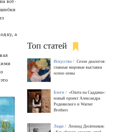
на вот-
 ошибки
из
одку, а
Топ статей
овал
Искусство /
Сезон диалогов:
кими
главные мировые выставки
ко
осени-зимы
 это
Блоги /
«Охота на Саддама»:
новый проект Александра
Роднянского и Warner
Brothers
Люди /
Леонид Десятников: