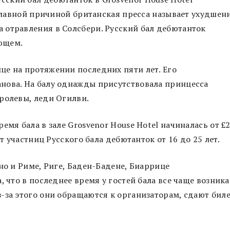
 Главной причиной британская пресса называет ухудшен
 отравления в Солсбери. Русский бал дебютанток
ующем.
це на протяжении последних пяти лет. Его
нова. На балу однажды присутствовала принцесса
ролевы, леди Огилви.
емя бала в зале Grosvenor House Hotel начиналась от £
ст участниц Русского бала дебютанток от 16 до 25 лет.
но и Риме, Риге, Баден-Бадене, Биаррице
, что в последнее время у гостей бала все чаще возник
-за этого они обращаются к организаторам, сдают бил