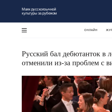
Маяк русскоязычной
культуры за рубежом
ОНЛАЙН
ЖУ
Русский бал дебютанток в л
отменили из-за проблем с в