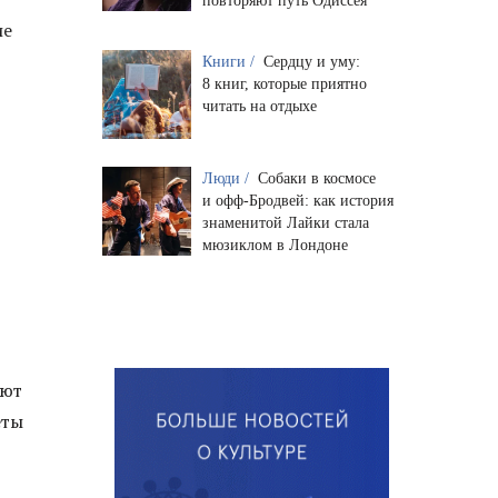
повторяют путь Одиссея
ие
Книги /
Сердцу и уму:
8 книг, которые приятно
читать на отдыхе
Люди /
Собаки в космосе
и офф-Бродвей: как история
знаменитой Лайки стала
мюзиклом в Лондоне
2
ают
еты