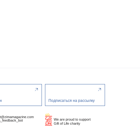
н
Подписаться на рассылку
ct@zimamagazine.com
We are proud to support
_feedback_bot
Gift of Life charity