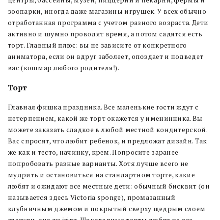
зоопарки, иногда даже магазины игрушек. У всех обычно
отработанная программа с учетом разного возраста. Дети
активно и шумно проводят время, а потом садятся есть
торт. Главный плюс: вы не зависите от конкретного
аниматора, если он вдруг заболеет, опоздает и подведет
вас (кошмар любого родителя!).
Торт
Главная фишка праздника. Все маленькие гости ждут с
нетерпением, какой же торт окажется у именинника. Вы
можете заказать сладкое в любой местной кондитерской.
Вас спросят, что любит ребенок, и предложат дизайн. Так
же как и тесто, начинку, крем. Попросите заранее
попробовать разные варианты. Хотя лучше всего не
мудрить и остановиться на стандартном торте, какие
любят и ожидают все местные дети: обычный бисквит (он
называется здесь Victoria sponge), промазанный
клубничным джемом и покрытый сверху щедрым слоем
глазури, она же icing. Шоколадные торты любят не все,