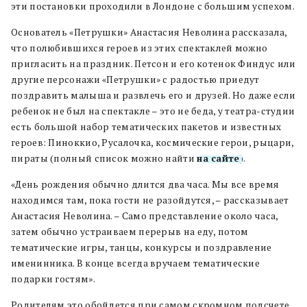
эти постановки проходили в Лондоне с большим успехом.
Основатель «Петрушки» Анастасия Неволина рассказала,
что полюбившихся героев из этих спектаклей можно
пригласить на праздник. Петсон и его котенок Финдус или
другие персонажи «Петрушки» с радостью приедут
поздравить малыша и развлечь его и друзей. Но даже если
ребенок не был на спектакле – это не беда, у театра-студии
есть большой набор тематических пакетов и известных
героев: Пиноккио, Русалочка, космические герои, рыцари,
пираты (полный список можно найти
на сайте
).
«День рождения обычно длится два часа. Мы все время
находимся там, пока гости не разойдутся, – рассказывает
Анастасия Неволина. – Само представление около часа,
затем обычно устраиваем перерыв на еду, потом
тематические игры, танцы, конкурсы и поздравление
именинника. В конце всегда вручаем тематические
подарки гостям».
Родителям это обойдется при самом скромном подсчете