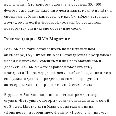
исключения. Это дорогой вариант, в среднем 300-400
фунтов. Зато вам не надо ни о чем думать, можно прийти к
своему же ребенку как гостю, с милой улыбкой встречать
других родителей и фотографировать. Об остальном
позаботятся специально обученные люди.
Рекомендация ZIMA Magazine
Если вы все-таки остановитесь на приглашенном
аниматоре, то у них обычно есть стандартная программа с
играми и шутками, смешными для всех мальчиков и
девочек. Или вы можете заранее оговорить тему
праздника. Например, ваша дочка любит фей, и аниматор
специально для нее придет в костюме и продумает
аксессуары для игр, призы в единой стилистике.
В русском Лондоне хорошо знают, например театр-
студию «Петрушка», который ставит спектакли для детей
от 3-4 лет. Многие дети были с родителями на их
«Принцессе на горошине», «Пеппи», «Петсоне и Финдусе» –