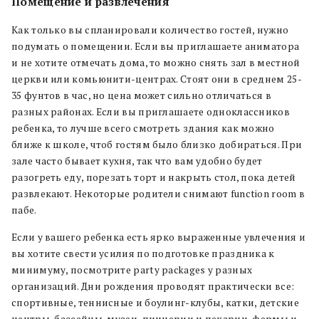
Помещение и развлечения
Как только вы спланировали количество гостей, нужно
подумать о помещении. Если вы приглашаете аниматора
и не хотите отмечать дома, то можно снять зал в местной
церкви или комьюнити-центрах. Стоят они в среднем 25-
35 фунтов в час, но цена может сильно отличаться в
разных районах. Если вы приглашаете одноклассников
ребенка, то лучше всего смотреть здания как можно
ближе к школе, чтоб гостям было близко добираться. При
зале часто бывает кухня, так что вам удобно будет
разогреть еду, порезать торт и накрыть стол, пока детей
развлекают. Некоторые родители снимают function room в
пабе.
Если у вашего ребенка есть ярко выраженные увлечения и
вы хотите свести усилия по подготовке праздника к
минимуму, посмотрите party packages у разных
организаций. Дни рождения проводят практически все:
спортивные, теннисные и боулинг-клубы, катки, детские
центры, бассейны, музеи, пиццерии и пекарни, фермы и