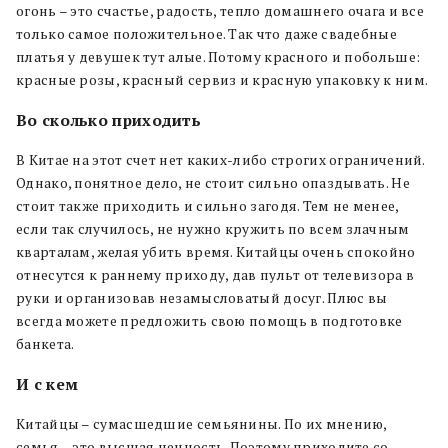
огонь – это счастье, радость, тепло домашнего очага и все
только самое положительное. Так что даже свадебные
платья у девушек тут алые. Потому красного и побольше:
красные розы, красный сервиз и красную упаковку к ним.
Во сколько приходить
В Китае на этот счет нет каких-либо строгих ограничений.
Однако, понятное дело, не стоит сильно опаздывать. Не
стоит также приходить и сильно загодя. Тем не менее,
если так случилось, не нужно кружить по всем злачным
кварталам, желая убить время. Китайцы очень спокойно
отнесутся к раннему приходу, дав пульт от телевизора в
руки и организовав незамысловатый досуг. Плюс вы
всегда можете предложить свою помощь в подготовке
банкета.
И с кем
Китайцы – сумасшедшие семьянины. По их мнению,
семья – это высшая ценность. Поэтому приходите со