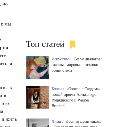
, но
ак мы
А
Топ статей
орил
что
Искусство /
Сезон диалогов:
иться.
главные мировые выставки
осени-зимы
ция в
Блоги /
«Охота на Саддама»:
ы в
новый проект Александра
Роднянского и Warner
 это
Brothers
на
 и жить
Люди /
Леонид Десятников:
ть на