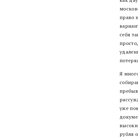
москов
право 
вариан
себя та
просто
удален
потерял
Я много
собира
пребыв
рассуж
уже по
докумен
высоки
рубля 