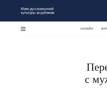
Маяк русскоязычной
культуры за рубежом
ОНЛАЙН
ЖУ
Пер
с му