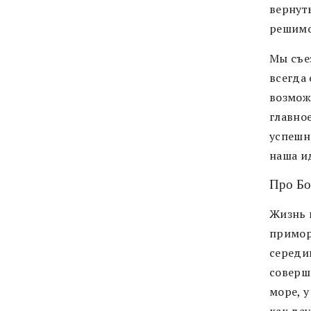
вернут
решимос
Мы съе
всегда 
возмож
главное
успешн
наша и
Про Бо
Жизнь 
приморс
середи
соверш
море, 
как да