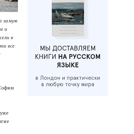
а замуж
е и
сели в
ти все
х
 Софии
 уже
лгие