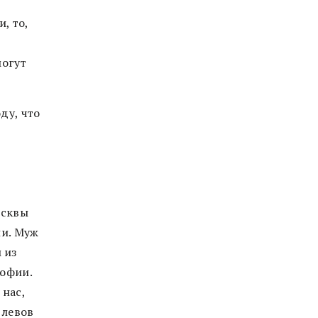
, то,
могут
ду, что
осквы
ии. Муж
 из
Софии.
 нас,
 левов