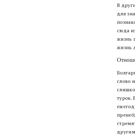
В други
для зна
познак
сюда из
жизнь 
жизнь 
Отноше
Болгар
слово и
слишко
турок.
ежегод
пренеб
стремя
другим