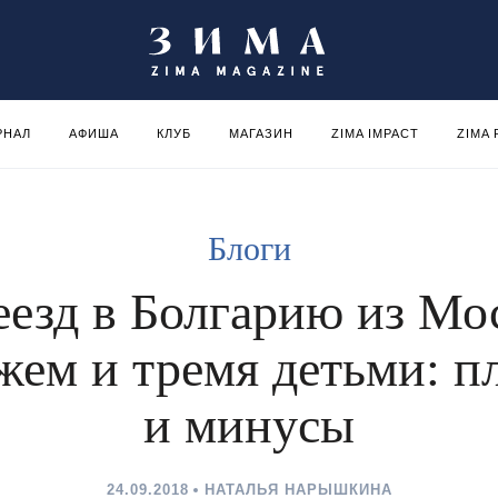
РНАЛ
АФИША
КЛУБ
МАГАЗИН
ZIMA IMPACT
ZIMA
Блоги
еезд в Болгарию из Мо
жем и тремя детьми: 
и минусы
24.09.2018
НАТАЛЬЯ НАРЫШКИНА