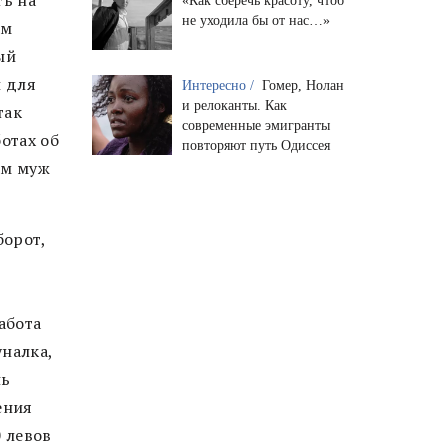
«Как сберечь красоту, чтоб
не уходила бы от нас…»
ем
ый
и для
Интересно /
Гомер, Нолан
и релоканты. Как
так
современные эмигранты
отах об
повторяют путь Одиссея
ом муж
борот,
абота
налка,
нь
ения
 левов