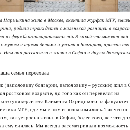
я Нарышкина жила в Москве, окончила журфак МГУ, вышл
арина, родила троих детей с маленькой разницей в возраст
а в сфере благотворительности. В какой-то момент они 
с мужем и тремя детьми и уехали в Болгарию, проехав поч
. Нам она рассказала о жизни в Софии и других болгарски
.
наша семья переехала
ж (наполовину болгарин, наполовину – русский) жил в
одростковом возрасте, до того как он перевелся из
кого университета Климента Охридского на факультет
истики МГУ, где мы с ним и познакомились. Так что он
том, как устроена жизнь в Софии, более того, все эти до
на ему снилась. Мы всегда рассматривали возможность