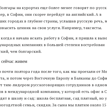
болгары на курортах еще более-менее говорят по-русски
р, в Софии, они скорее перейдут на английский. А в
ших городах в глубине страны, услышав русскую речь, 
овысить ценник на свои услуги. Например, таксисты.
 когда я начала искать работу в Софии, я пришла к выво
ународных компаниях в большей степени востребован
ский, чем болгарский.
 сейчас живем
 почти полтора года после того, как мы проехали от М
ста, и потом через Восточную Европу и Балканы до Соф
ет тим-лидером русскоговорящих сотрудников в одном
ов в международной компании, у которой есть офис в 
дят в школу и сад: школа бесплатная, сад платный, но у
ногодетной семьи, скидки. За сына мы платим около 15