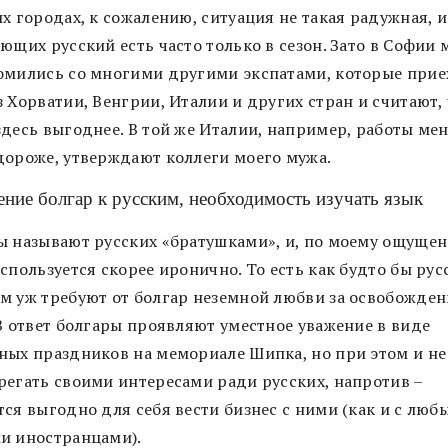
х городах, к сожалению, ситуация не такая радужная, и
ющих русский есть часто только в сезон. Зато в Софии 
омились со многими другими экспатами, которые прие
 Хорватии, Венгрии, Италии и других стран и считают,
здесь выгоднее. В той же Италии, например, работы ме
дороже, утверждают коллеги моего мужа.
ние болгар к русским, необходимость изучать язык
ы называют русских «братушками», и, по моему ощущен
спользуется скорее иронично. То есть как будто бы рус
м уж требуют от болгар неземной любви за освобожден
 В ответ болгары проявляют уместное уважение в виде
ных праздников на мемориале Шипка, но при этом и не
регать своими интересами ради русских, напротив –
тся выгодно для себя вести бизнес с ними (как и с люб
и иностранцами).