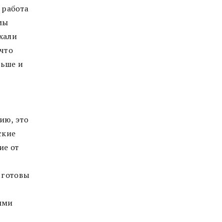
 работа
мы
хали
 что
ньше и
ию, это
ские
ие от
 готовы
ыми