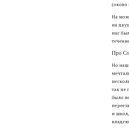
(около 
На мом
на дву
нас был
течение
Про Со
Но наш
мечтал
несколь
так не 
было л
переез
и школ
владею