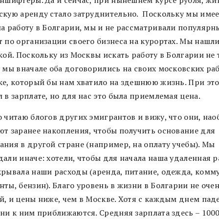
скую аренду стало затруднительно. Поскольку мы име
на работу в Болгарии, мы и не рассматривали популярн
т по организации своего бизнеса на курортах. Мы нашл
кой. Поскольку из Москвы искать работу в Болгарии не 
, мы вначале оба договорились на своих московских раб
ке, который бы нам хватило на здешнюю жизнь. При эт
 в зарплате, но для нас это была приемлемая цена.
 читаю блогов других эмигрантов и вижу, что они, нао
ют заранее накопления, чтобы получить основание для
ания в другой стране (например, на оплату учебы).
Мы
дали иначе: хотели, чтобы для начала наша удаленная р
крывала наши расходы (аренда, питание, одежда, комму
ты, бензин). Благо уровень в жизни в Болгарии не оче
й, и цены ниже, чем в Москве. Хотя с каждым днем пад
они к ним приближаются. Средняя зарплата здесь – 1000