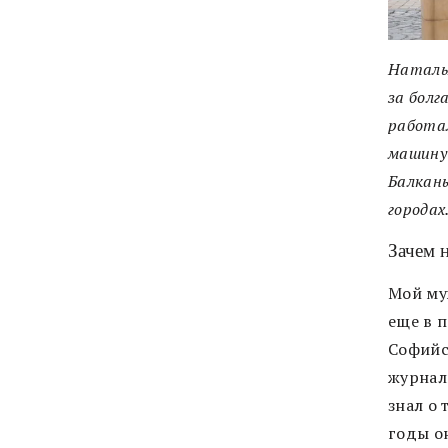
Наталь
за болг
работал
машину 
Балканы
городах
Зачем 
Мой му
еще в п
Софийс
журнал
знал о 
годы о