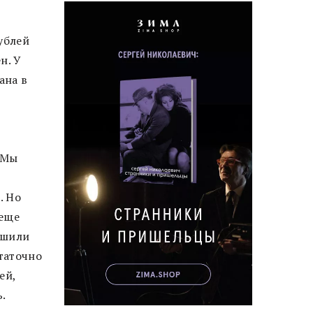
ублей
н. У
ана в
 Мы
. Но
 еще
ешили
таточно
ей,
.