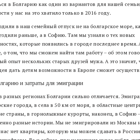
ься в Болгарию как один из вариантов для нашей семьи
ти у нас на это хватило только в 2016 году.
здили в наш семейный отпуск не на болгарское море, к
ездили раньше, а в Софию. Там мы узнали о тех новых
ностях, которые появились в городе последнее время. 
, о том, что мы сможем найти там работу – об этом гов
ый опыт нескольких старых друзей мужа.
А это значит, 
дея дать детям возможности в Европе сможет осуществ
лгарию и затраты для эмиграции
в разных регионах Болгарии сильно отличается. Эмигра
кие города, в села в 50 км от моря, в областные центр
не страны, в горнолыжные курорты, наконец, в Софию –
енно разные истории. Мы не эмигрировали из Москвы 
у нас нет квартиры, которую мы можем сдавать в России
уншифтеры. Да и сейчас, при нынешнем курсе рубля, жи