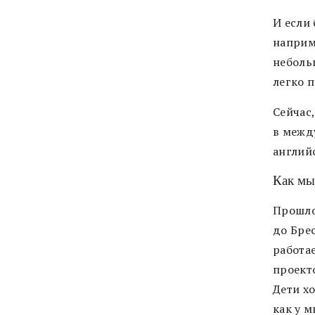
И если 
наприме
неболь
легко п
Сейчас,
в межд
англий
Как мы
Прошло
до Бре
работа
проект
Дети хо
как у м